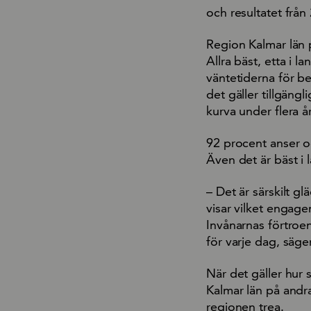
och resultatet från
Region Kalmar län p
Allra bäst, etta i 
väntetiderna för be
det gäller tillgäng
kurva under flera år
92 procent anser oc
Även det är bäst i 
– Det är särskilt gl
visar vilket enga
Invånarnas förtroe
för varje dag, säge
När det gäller hur
Kalmar län på andra
regionen trea.