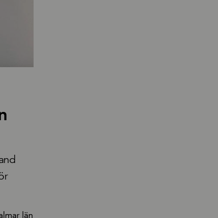
n
land
ör
almar län