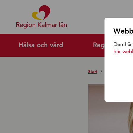
Region Kalmar Läns Logoty
Webbp
Den här
Hälsa och vård
Regional utv
här web
Start
/
Högt förtroend