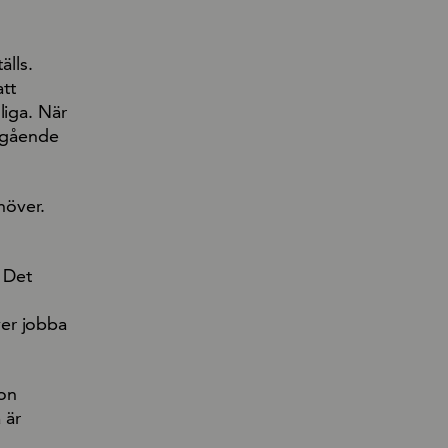
älls.
att
liga. När
åtgående
höver.
. Det
ver jobba
ion
 är