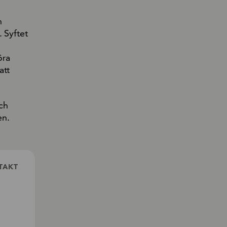
h
 Syftet
öra
att
och
en.
TAKT