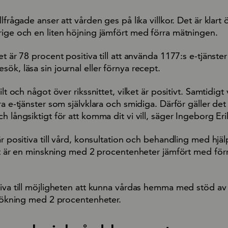
lfrågade anser att vården ges på lika villkor. Det är klart 
rige och en liten höjning jämfört med förra mätningen.
et är 78 procent positiva till att använda 1177:s e-tjänste
ök, läsa sin journal eller förnya recept.
lt och något över rikssnittet, vilket är positivt. Samtidigt vi
a e-tjänster som självklara och smidiga. Därför gäller det 
h långsiktigt för att komma dit vi vill, säger Ingeborg Er
är positiva till vård, konsultation och behandling med hjäl
ket är en minskning med 2 procentenheter jämfört med för
iva till möjligheten att kunna vårdas hemma med stöd av 
n ökning med 2 procentenheter.