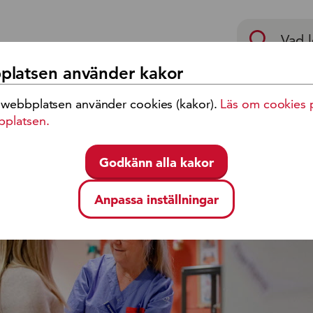
p
latsen använder kakor
 webbplatsen använder cookies (kakor).
Läs om cookies 
eckling
Jobb och karriär
bplatsen.
Godkänn alla kakor
e för vården i Region Kalmar län
Anpassa inställningar