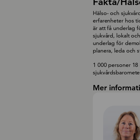
Fakta/Häls
Hälso- och sjukvård
erfarenheter hos t
är att få underlag 
sjukvård, lokalt oc
underlag för demok
planera, leda och s
1 000 personer 18 å
sjukvårdsbarometer
Mer informat