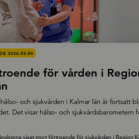
E 2026-03-04
troende för vården i Regio
än
hälso- och sjukvården i Kalmar län är fortsatt b
ndet. Det visar hälso- och sjukvårdsbarometern f
länsborna visat stort förtroende för sjukvården i Region K