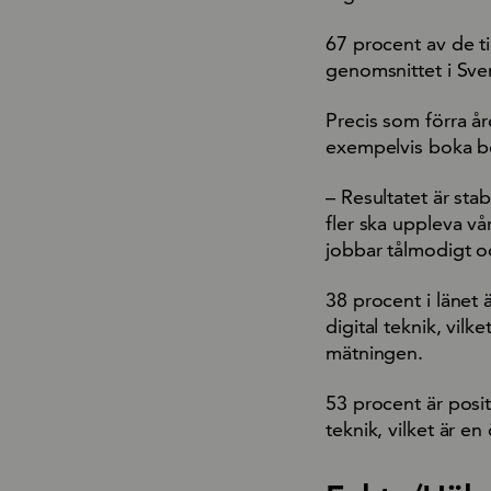
67 procent av de til
genomsnittet i Sve
Precis som förra år
exempelvis boka bes
– Resultatet är stabi
fler ska uppleva vår
jobbar tålmodigt oc
38 procent i länet 
digital teknik, vil
mätningen.
53 procent är posit
teknik, vilket är e