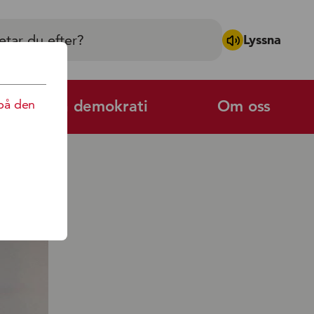
Lyssna
på den
Politik och demokrati
Om oss