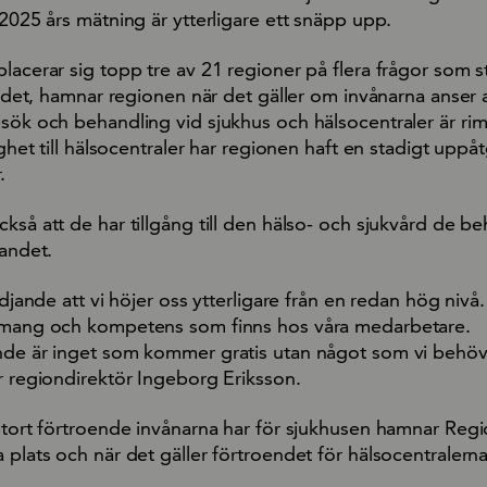
 2025 års mätning är ytterligare ett snäpp upp.
lacerar sig topp tre av 21 regioner på flera frågor som st
landet, hamnar regionen när det gäller om invånarna anser 
sök och behandling vid sjukhus och hälsocentraler är rim
lighet till hälsocentraler har regionen haft en stadigt upp
.
kså att de har tillgång till den hälso- och sjukvård de be
landet.
ädjande att vi höjer oss ytterligare från en redan hög nivå
gemang och kompetens som finns hos våra medarbetare.
nde är inget som kommer gratis utan något som vi behö
r regiondirektör Ingeborg Eriksson.
 stort förtroende invånarna har för sjukhusen hamnar Reg
 plats och när det gäller förtroendet för hälsocentralerna