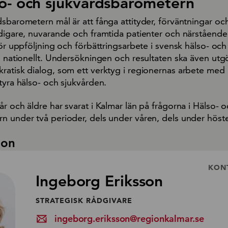
o- och sjukvårdsbarometern
sbarometern mål är att fånga attityder, förväntningar oc
idigare, nuvarande och framtida patienter och närstående.
för uppföljning och förbättringsarbete i svensk hälso- och
h nationellt. Undersökningen och resultaten ska även utg
ratisk dialog, som ett verktyg i regionernas arbete med 
tyra hälso- och sjukvården.
r och äldre har svarat i Kalmar län på frågorna i Hälso- 
n under två perioder, dels under våren, dels under höst
ion
KON
Ingeborg Eriksson
STRATEGISK RÅDGIVARE
ingeborg.eriksson@regionkalmar.se