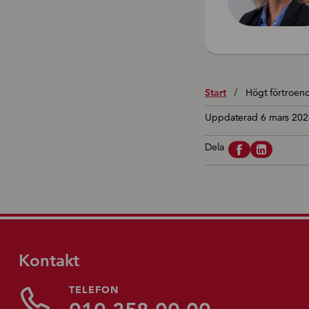
Start
/
Högt förtroend
Uppdaterad 6 mars 202
Dela
Kontakt
TELEFON