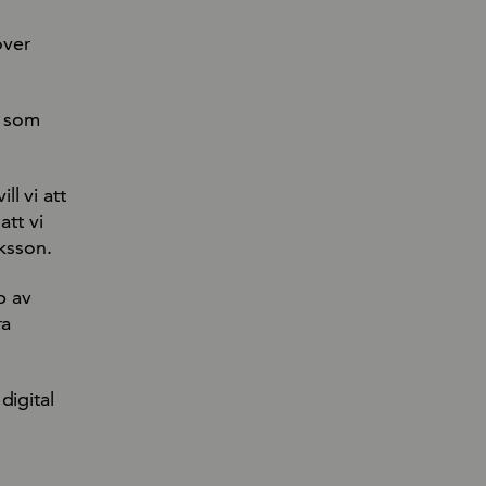
över
r som
ll vi att
att vi
iksson.
p av
ra
digital