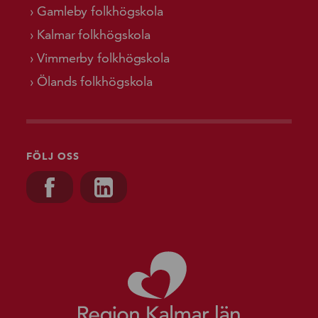
Gamleby folkhögskola
Kalmar folkhögskola
Vimmerby folkhögskola
Ölands folkhögskola
FÖLJ OSS
Besök oss på, Facebook
Besök oss på, Linkedin
Gå till starts