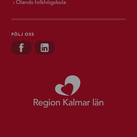
Ölands folkhögskola
FÖLJ OSS
Besök oss på, Facebook
Besök oss på, Linkedin
Gå till starts