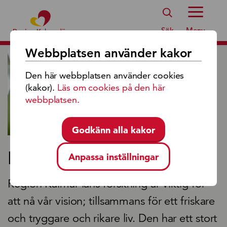
Region Kalmar Läns Logotyp
Sök
Meny
Webbplatsen använder kakor
Den här webbplatsen använder cookies
(kakor).
Läs om cookies på den här
webbplatsen.
Godkänn alla kakor
Forskning
Anpassa inställningar
Region Kalmar läns forskning är viktig för
att nå vår vision; tillsammans för ett friskare
och tryggare och rikare liv. Den har ett stort