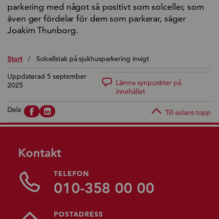
parkering med något så positivt som solceller, som
även ger fördelar för dem som parkerar, säger
Joakim Thunborg.
Start
/
Solcellstak på sjukhusparkering invigt
Uppdaterad 5 september
Lämna synpunkter på
2025
innehållet
Dela
Till sidans topp
Kontakt
TELEFON
010-358 00 00
POSTADRESS