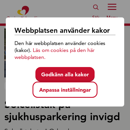
Region Kalmar Läns Logotyp
Sök
Meny
Webbplatsen använder kakor
Den här webbplatsen använder cookies
(kakor).
Läs om cookies på den här
webbplatsen.
Godkänn alla kakor
NYHET 2025-09-05
Anpassa inställningar
Solcellstak på
sjukhusparkering invigd