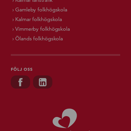
Gamleby folkhögskola
Kalmar folkhögskola
Vimmerby folkhögskola
Ölands folkhögskola
FÖLJ OSS
Besök oss på, Facebook
Besök oss på, Linkedin
Gå till starts