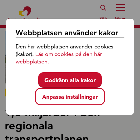
Region Kalmar Läns Logotyp
Sök
Meny
Webbplatsen använder kakor
Den här webbplatsen använder cookies
(kakor).
Läs om cookies på den här
webbplatsen.
Godkänn alla kakor
PRESSMEDDELANDE 2025-08-27
Anpassa inställningar
1,3 miljarder i den
regionala
transportplanen