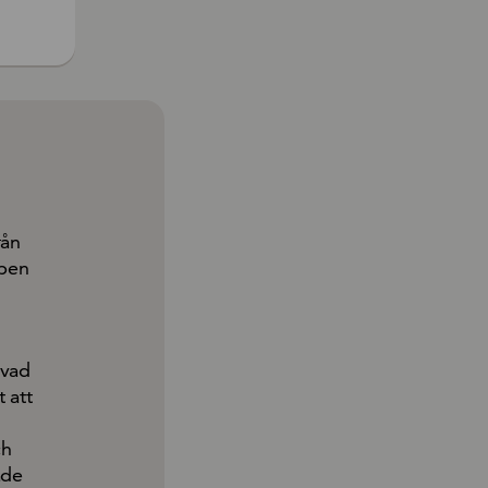
rån
ppen
 vad
 att
ch
ade