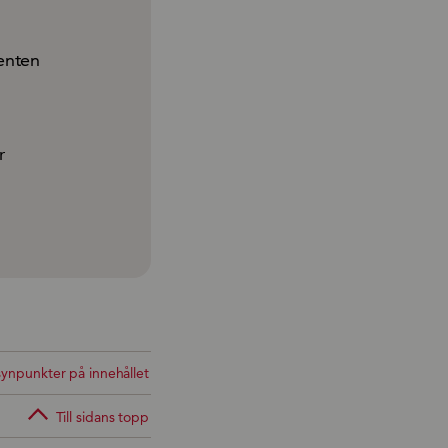
ienten
m
r
ynpunkter på innehållet
Till sidans topp