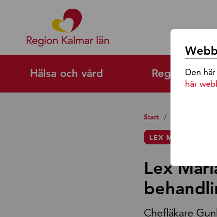
Region Kalmar Läns Logoty
Webbp
Den här
Hälsa och vård
Regional utv
här web
Start
/
Lex Maria-anmä
LEX MARIA 2025-0
Lex Mari
behandl
Chefläkare Gunh