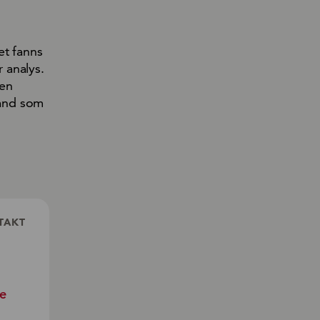
et fanns
 analys.
gen
stånd som
TAKT
se