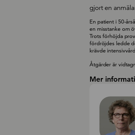
gjort en anmälan
En patient i 50-år
en misstanke om öv
Trots förhöjda pro
fördröjdes ledde de
krävde intensivvård
Åtgärder är vidtagn
Mer informat