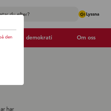
Lyssna
på den
Politik och demokrati
Om oss
ar har