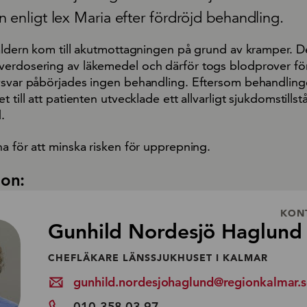
 enligt lex Maria efter fördröjd behandling.
såldern kom till akutmottagningen på grund av kramper. D
erdosering av läkemedel och därför togs blodprover för
vsvar påbörjades ingen behandling. Eftersom behandlin
t till att patienten utvecklade ett allvarligt sjukdomstill
.
a för att minska risken för upprepning.
ion:
KON
Gunhild Nordesjö Haglund
CHEFLÄKARE LÄNSSJUKHUSET I KALMAR
gunhild.nordesjohaglund@regionkalmar.
010-358 03 97