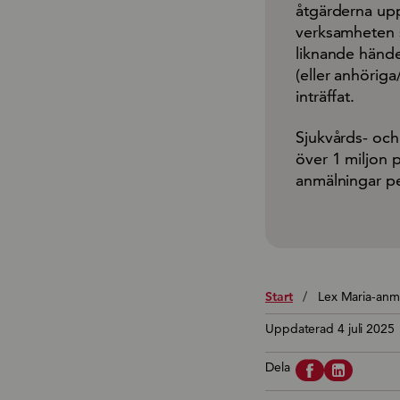
åtgärderna upp
verksamheten s
liknande hände
(eller anhöriga
inträffat.
Sjukvårds- och
över 1 miljon 
anmälningar pe
Start
/
Lex Maria-anmä
Uppdaterad 4 juli 2025
Dela