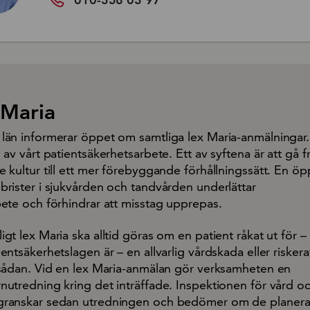
Maria
län informerar öppet om samtliga lex Maria-anmälningar.
 av vårt patientsäkerhetsarbete. Ett av syftena är att gå f
e kultur till ett mer förebyggande förhållningssätt. En ö
brister i sjukvården och tandvården underlättar
bete och förhindrar att misstag upprepas.
gt lex Maria ska alltid göras om en patient råkat ut för –
entsäkerhetslagen är – en allvarlig vårdskada eller riskerat
 sådan. Vid en lex Maria-anmälan gör verksamheten en
nutredning kring det inträffade. Inspektionen för vård o
granskar sedan utredningen och bedömer om de planer