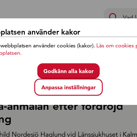
p
latsen använder kakor
 webbplatsen använder cookies (kakor).
Läs om cookies 
eckling
Jobb och karriär
bplatsen.
Godkänn alla kakor
lan efter fördröjd behandling
Anpassa inställningar
7-04
a-anmälan efter fördröjd
ing
ild Nordesjö Haglund vid Länssjukhuset i Kalm