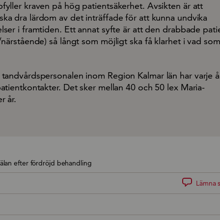
fyller kraven på hög patientsäkerhet. Avsikten är att
ka dra lärdom av det inträffade för att kunna undvika
lser i framtiden. Ett annat syfte är att den drabbade pat
/närstående) så långt som möjligt ska få klarhet i vad so
 tandvårdspersonalen inom Region Kalmar län har varje å
patientkontakter. Det sker mellan 40 och 50 lex Maria-
r år.
lan efter fördröjd behandling
Lämna s