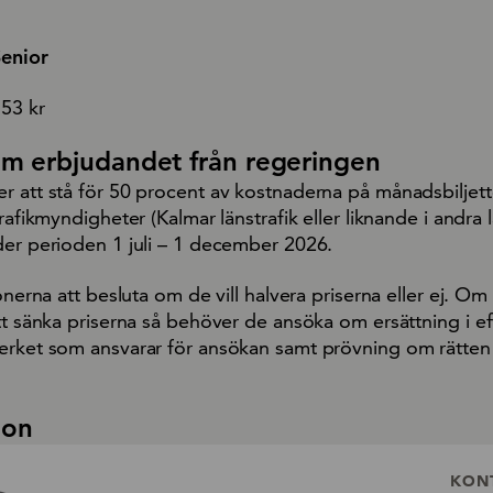
enior
53 kr
om erbjudandet från regeringen
r att stå för 50 procent av kostnaderna på månadsbiljett
trafikmyndigheter (Kalmar länstrafik eller liknande i andra
der perioden 1 juli – 1 december 2026.
onerna att besluta om de vill halvera priserna eller ej. Om
tt sänka priserna så behöver de ansöka om ersättning i e
erket som ansvarar för ansökan samt prövning om rätten t
ion
KON