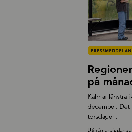
PRESSMEDDELAND
Regionen 
på månad
Kalmar länstrafi
december. Det b
torsdagen.
Utifrån erbjudande