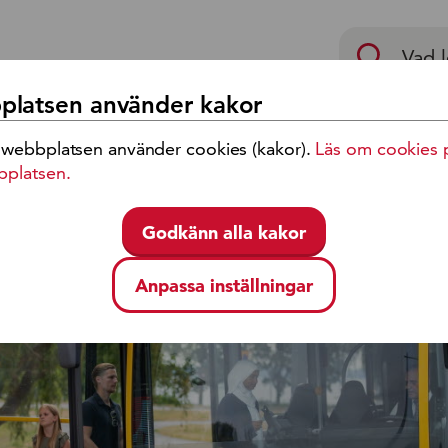
p
latsen använder kakor
 webbplatsen använder cookies (kakor).
Läs om cookies 
eckling
Jobb och karriär
bplatsen.
Godkänn alla kakor
nämnden säger ja till halverade priser på månadsbiljetter
Anpassa inställningar