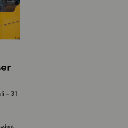
ser
li – 31
tudent