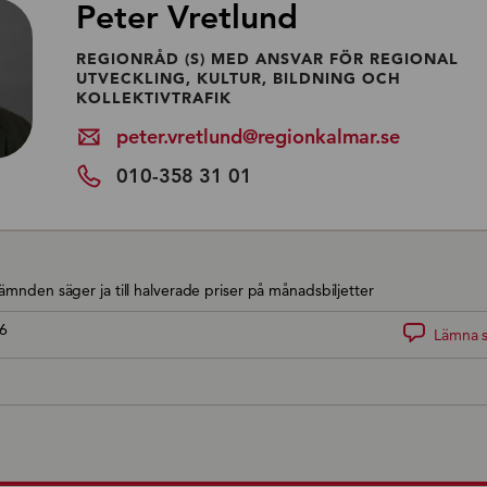
Peter Vretlund
REGIONRÅD (S) MED ANSVAR FÖR REGIONAL
UTVECKLING, KULTUR, BILDNING OCH
KOLLEKTIVTRAFIK
peter.vretlund@regionkalmar.se
010-358 31 01
nämnden säger ja till halverade priser på månadsbiljetter
6
Lämna s