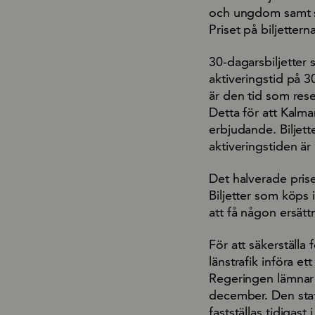
och ungdom samt sen
Priset på biljettern
30-dagarsbiljetter
aktiveringstid på 
är den tid som rese
Detta för att Kalmar
erbjudande. Biljett
aktiveringstiden är 
Det halverade prise
Biljetter som köps 
att få någon ersättn
För att säkerställa
länstrafik införa et
Regeringen lämnar 
december. Den stat
fastställas tidigast