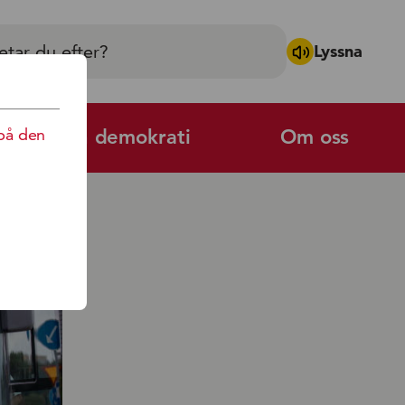
Lyssna
på den
Politik och demokrati
Om oss