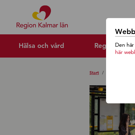
Region Kalmar Läns Logoty
Webbp
Den här
Hälsa och vård
Regional utv
här web
Start
/
Kollektivtrafik