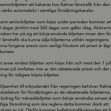
iorbiljetten att halveras hos Kalmar länstrafik från den 1
a sänks automatiskt i samtliga försäljningskanaler.
 samt seniorbiljetter som köps under perioden kommer att
30 dagar jämfört med 365 dagar som gäller idag. Aktiveri
nären har på sig att börja använda biljetten innan den förf
 länstrafik ska kunna sälja biljetterna utifrån regeringens
erna fungerar precis som vanligt förutom att priset är läg
kortare.
t avser endast biljetter som köps från och med den 1 juli
innan juli omfattas inte av det rabatterade priset och det 
ing för tidigare köpta biljetter.
 följsamhet till erbjudandet från regeringen behöver Kalma
t slutdatum för försäljningen av de rabatterade biljetterna.
bidrag för månadsbiljetter som börjar användas senast 
liga förordning som ska reglera detta kommer dock att
 i slutet av juli. Därför kommer kollektivtrafiknämnden att 