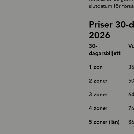
slutdatum för försä
Priser 30-
2026
30-
V
dagarsbiljett
1 zon
35
2 zoner
50
3 zoner
64
4 zoner
76
5 zoner (län)
86