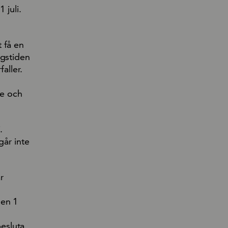
 juli.
 få en
ngstiden
aller.
re och
.
går inte
r
den 1
besluta