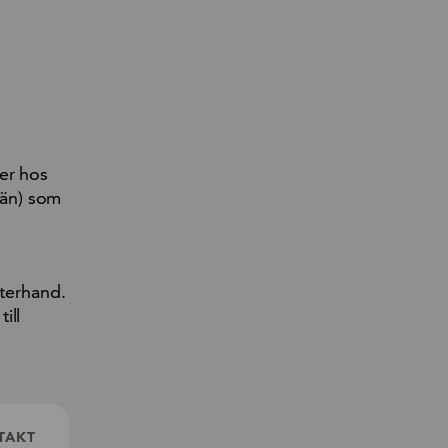
er hos
 län) som
fterhand.
ill
TAKT