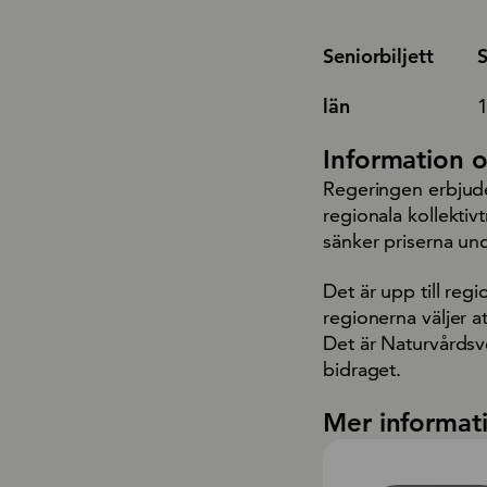
Seniorbiljett
S
län
1
Information 
Regeringen erbjude
regionala kollektiv
sänker priserna un
Det är upp till regi
regionerna väljer a
Det är Naturvårdsv
bidraget.
Mer informat