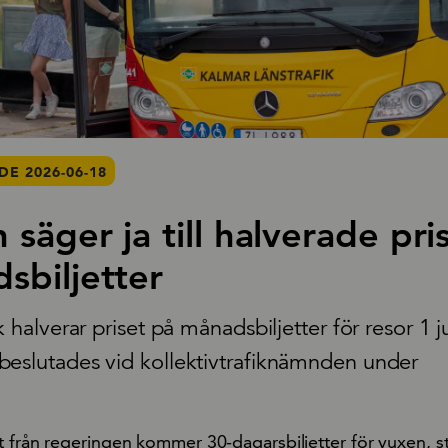
E 2026-06-18
säger ja till halverade pri
sbiljetter
k halverar priset på månadsbiljetter för resor 1 ju
eslutades vid kollektivtrafiknämnden under
t från regeringen kommer 30-dagarsbiljetter för vuxen, s