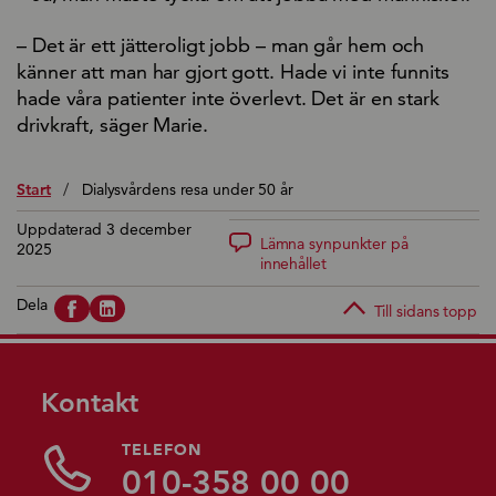
– Det är ett jätteroligt jobb – man går hem och
känner att man har gjort gott. Hade vi inte funnits
hade våra patienter inte överlevt. Det är en stark
drivkraft, säger Marie.
Start
/
Dialysvårdens resa under 50 år
Uppdaterad 3 december
Lämna synpunkter på
2025
innehållet
Dela
Till sidans topp
Kontakt
TELEFON
010-358 00 00