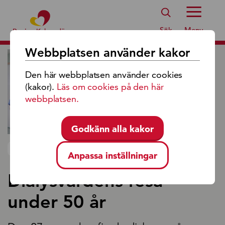
Region Kalmar Läns Logotyp
Sök
Meny
Webbplatsen använder kakor
Den här webbplatsen använder cookies
(kakor).
Läs om cookies på den här
webbplatsen.
Godkänn alla kakor
NYHET 2025-12-03
Anpassa inställningar
Dialysvårdens resa
under 50 år