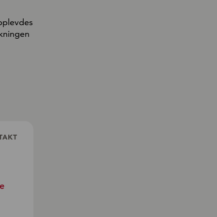
pplevdes
ökningen
TAKT
se