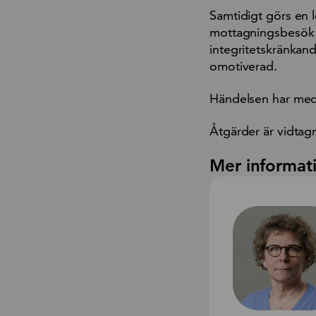
Samtidigt görs en l
mottagningsbesök 
integritetskränkan
omotiverad.
Händelsen har medf
Åtgärder är vidtagn
Mer informat