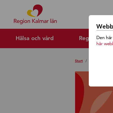
Region Kalmar Läns Logoty
Webbp
Den här
Hälsa och vård
Regional utv
här web
Start
/
Läkare IVO-anm