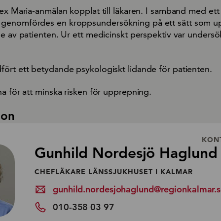
ex Maria-anmälan kopplat till läkaren. I samband med ett
genomfördes en kroppsundersökning på ett sätt som u
de av patienten. Ur ett medicinskt perspektiv var unders
ört ett betydande psykologiskt lidande för patienten.
a för att minska risken för upprepning.
ion
KON
Gunhild Nordesjö Haglund
CHEFLÄKARE LÄNSSJUKHUSET I KALMAR
gunhild.nordesjohaglund@regionkalmar.
010-358 03 97