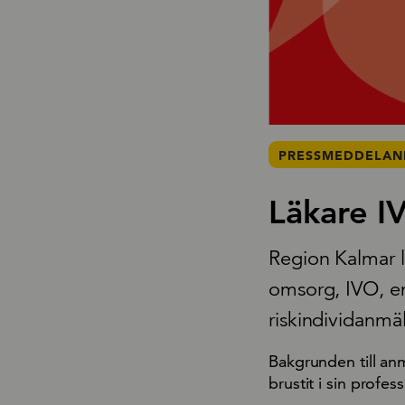
PRESSMEDDELAND
Läkare I
Region Kalmar l
omsorg, IVO, enl
riskindividanmä
Bakgrunden till an
brustit i sin profes