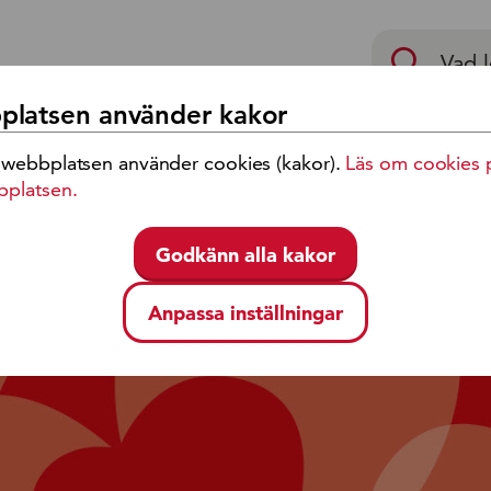
p
latsen använder kakor
 webbplatsen använder cookies (kakor).
Läs om cookies 
eckling
Jobb och karriär
bplatsen.
Godkänn alla kakor
äls som riskindivid
Anpassa inställningar