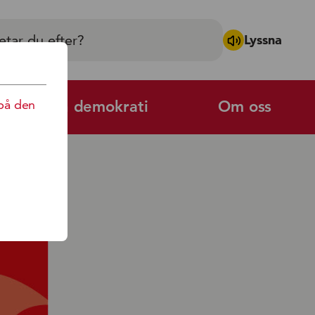
Lyssna
på den
Politik och demokrati
Om oss