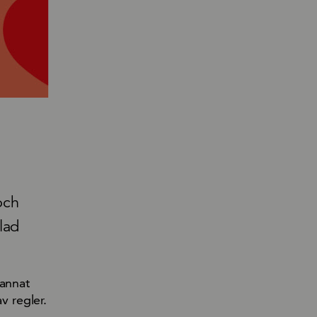
och
lad
 annat
v regler.