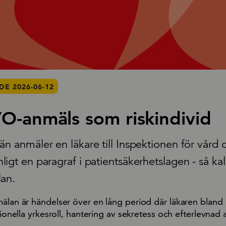
E 2026-06-12
VO-anmäls som riskindivid
än anmäler en läkare till Inspektionen för vård 
igt en paragraf i patientsäkerhetslagen - så kal
lan.
mälan är händelser över en lång period där läkaren bland
sionella yrkesroll, hantering av sekretess och efterlevnad a