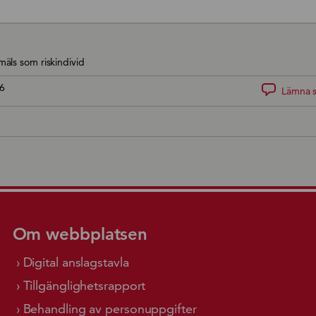
äls som riskindivid
6
Lämna s
Om webbplatsen
Digital anslagstavla
Tillgänglighetsrapport
Behandling av personuppgifter