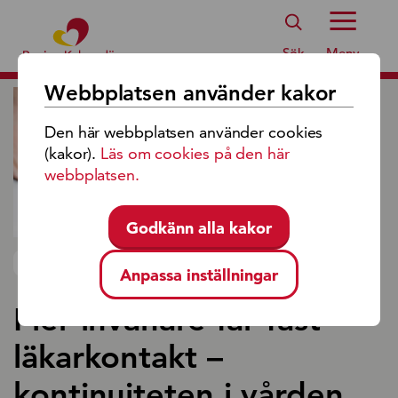
Region Kalmar Läns Logotyp
Sök
Meny
Webbplatsen använder kakor
Den här webbplatsen använder cookies
(kakor).
Läs om cookies på den här
webbplatsen.
Godkänn alla kakor
NYHET 2026-02-26
Anpassa inställningar
Fler invånare får fast
läkarkontakt –
kontinuiteten i vården