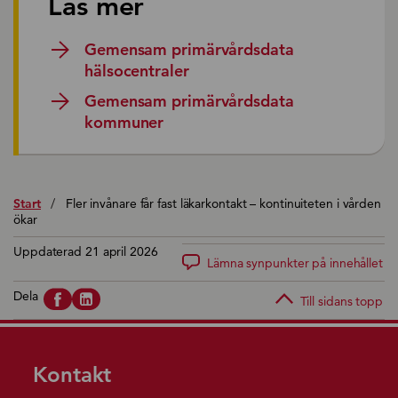
Läs mer
Gemensam primärvårdsdata
hälsocentraler
Gemensam primärvårdsdata
kommuner
Start
/
Fler invånare får fast läkarkontakt – kontinuiteten i vården
ökar
Uppdaterad 21 april 2026
Lämna synpunkter på innehållet
Dela
Till sidans topp
Kontakt