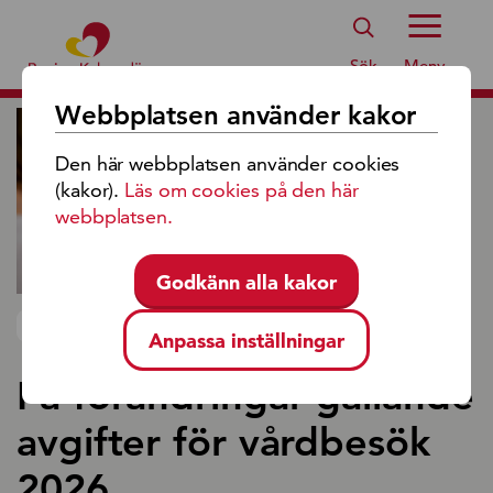
Region Kalmar Läns Logotyp
Sök
Meny
Webbplatsen använder kakor
Den här webbplatsen använder cookies
(kakor).
Läs om cookies på den här
webbplatsen.
Godkänn alla kakor
NYHET 2025-12-30
Anpassa inställningar
Få förändringar gällande
avgifter för vårdbesök
2026