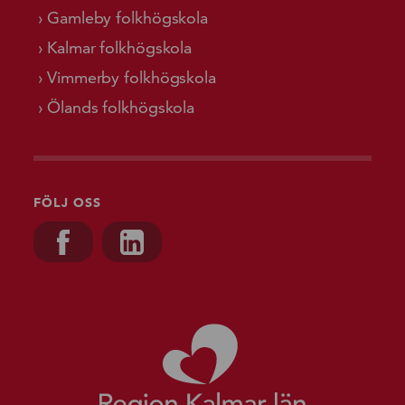
Gamleby folkhögskola
Kalmar folkhögskola
Vimmerby folkhögskola
Ölands folkhögskola
FÖLJ OSS
Besök oss på, Facebook
Besök oss på, Linkedin
Gå till starts