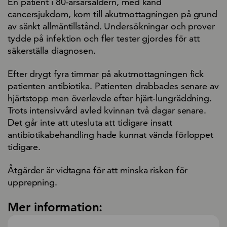
En patient i 80-årsårsåldern, med känd
cancersjukdom, kom till akutmottagningen på grund
av sänkt allmäntillstånd. Undersökningar och prover
tydde på infektion och fler tester gjordes för att
säkerställa diagnosen.
Efter drygt fyra timmar på akutmottagningen fick
patienten antibiotika. Patienten drabbades senare av
hjärtstopp men överlevde efter hjärt-lungräddning.
Trots intensivvård avled kvinnan två dagar senare.
Det går inte att utesluta att tidigare insatt
antibiotikabehandling hade kunnat vända förloppet
tidigare.
Åtgärder är vidtagna för att minska risken för
upprepning.
Mer information: