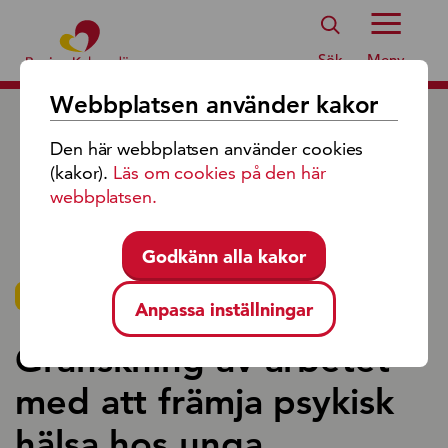
Region Kalmar Läns Logotyp
Sök
Meny
Webbplatsen använder kakor
Den här webbplatsen använder cookies
(kakor).
Läs om cookies på den här
webbplatsen.
Godkänn alla kakor
PRESSMEDDELANDE 2025-12-19
Anpassa inställningar
Granskning av arbetet
med att främja psykisk
hälsa hos unga