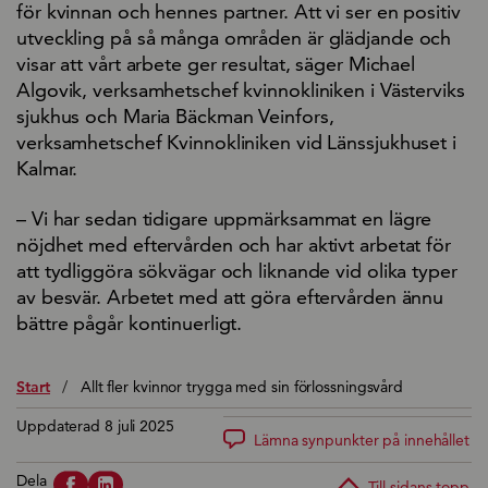
för kvinnan och hennes partner. Att vi ser en positiv
utveckling på så många områden är glädjande och
visar att vårt arbete ger resultat, säger Michael
Algovik, verksamhetschef kvinnokliniken i Västerviks
sjukhus och Maria Bäckman Veinfors,
verksamhetschef Kvinnokliniken vid Länssjukhuset i
Kalmar.
– Vi har sedan tidigare uppmärksammat en lägre
nöjdhet med eftervården och har aktivt arbetat för
att tydliggöra sökvägar och liknande vid olika typer
av besvär. Arbetet med att göra eftervården ännu
bättre pågår kontinuerligt.
Start
/
Allt fler kvinnor trygga med sin förlossningsvård
Uppdaterad 8 juli 2025
Lämna synpunkter på innehållet
Dela
Till sidans topp