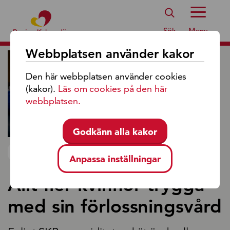
Region Kalmar Läns Logotyp
Sök
Meny
Webbplatsen använder kakor
Den här webbplatsen använder cookies
(kakor).
Läs om cookies på den här
webbplatsen.
Godkänn alla kakor
NYHET 2025-07-08
Anpassa inställningar
Allt fler kvinnor trygga
med sin förlossningsvård