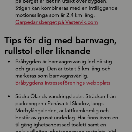
på berget är det fin utsikt över bygden.
Stigen kan kombineras med en intilliggande
motionsslinga som är 2,4 km lång.
Garpedansberget på Vastervik.com
Tips för dig med barnvagn,
rullstol eller liknande
Bråbygden är barnvagnsvänlig led på stig
och grusväg. Den är totalt 5 km lång och
markeras som barnvagnsvänlig.
Bråbygdens intresseförenings webbplats
Södra Ölands vandringsleder. Sträckan från
parkeringen i Penåsa till Skärlöv, längs
Mörbylångaleden, är lättframkomlig och
består av grusat underlag. Här finns även en
tillgänglighetsanpassad toalett samt en
delvis tillgänglighetsanpassad rastplats. Vid