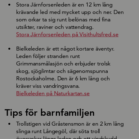
Stora Järnforsenleden är en 12 km lång
krävande led med mycket upp och ner. Den
som orkar ta sig runt belönas med fina
utsikter, raviner och vattendrag.
Stora Järnforsenleden på Visithultsfred.se
Bielkeleden är ett något kortare äventyr.
Leden följer stranden runt
Grimmansmålasjön och erbjuder trolsk
skog, sjöglimtar och sägenomspunna
Rostockaholme. Den är 6 km lång och
kräver viss vandringsvana.
Bielkeleden på Naturkartan.se
Tips för barnfamiljen
Trollstigen vid Gråstensmon är en 2 km lång
slinga runt Långegöl, där söta troll
överraskar längs leden och ett vindskydd