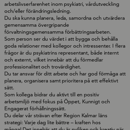
arbetslivserfarenhet inom psykiatri, vårdutveckling
och/eller förändringsledning.
Du ska kunna planera, leda, samordna och utvärdera
gemensamma övergripande
förvaltningsgemensamma förbättringsarbeten.
Som person ser du värdet i att bygga och behålla
goda relationer med kollegor och intressenter. I flera
frågor är du psykiatrins representant, både internt
och externt, vilket innebär att du förmedlar
professionalitet och trovärdighet.
Du tar ansvar för ditt arbete och har god förmåga att
planera, organisera samt prioritera på ett effektivt
sätt.
Som kollega bidrar du aktivt till en positiv
arbetsmiljö med fokus på Öppet, Kunnigt och
Engagerat förhållningssätt.
Du delar vår strävan efter Region Kalmar läns
strategi:
Varje dag lite bättre – kraften hos
många!
Det innebär att du är nyfiken och kreativ när