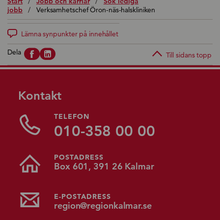
Start
/
Jobb och karriär
/
Sök lediga
jobb
/
Verksamhetschef Öron-näs-halskliniken
Lämna synpunkter på innehållet
Dela
Till sidans topp
Kontakt
TELEFON
010-358 00 00
POSTADRESS
Box 601, 391 26 Kalmar
E-POSTADRESS
region@regionkalmar.se