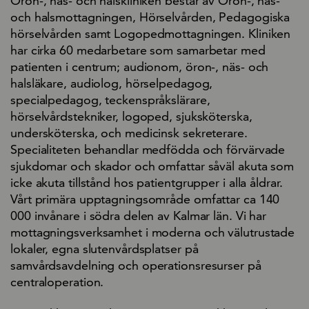
Öron-, näs- och halskliniken består av Öron-, näs-
och halsmottagningen, Hörselvården, Pedagogiska
hörselvården samt Logopedmottagningen. Kliniken
har cirka 60 medarbetare som samarbetar med
patienten i centrum; audionom, öron-, näs- och
halsläkare, audiolog, hörselpedagog,
specialpedagog, teckenspråkslärare,
hörselvårdstekniker, logoped, sjuksköterska,
undersköterska, och medicinsk sekreterare.
Specialiteten behandlar medfödda och förvärvade
sjukdomar och skador och omfattar såväl akuta som
icke akuta tillstånd hos patientgrupper i alla åldrar.
Vårt primära upptagningsområde omfattar ca 140
000 invånare i södra delen av Kalmar län. Vi har
mottagningsverksamhet i moderna och välutrustade
lokaler, egna slutenvårdsplatser på
samvårdsavdelning och operationsresurser på
centraloperation.