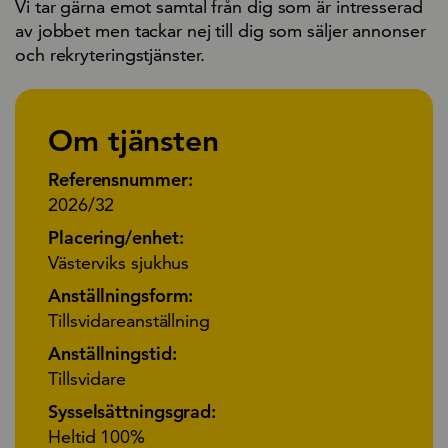
Vi tar gärna emot samtal från dig som är intresserad
av jobbet men tackar nej till dig som säljer annonser
och rekryteringstjänster.
Om tjänsten
Referensnummer:
2026/32
Placering/enhet:
Västerviks sjukhus
Anställningsform:
Tillsvidareanställning
Anställningstid:
Tillsvidare
Sysselsättningsgrad:
Heltid 100%