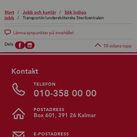
Start
/
Jobb och karriär
/
Sök lediga
jobb
/
Transportör/undersköterska Sterilcentralen
Lämna synpunkter på innehållet
Dela
Till sidans topp
Kontakt
TELEFON
010-358 00 00
POSTADRESS
Box 601, 391 26 Kalmar
E-POSTADRESS