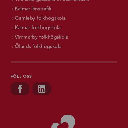
Kalmar länstrafik
Gamleby folkhögskola
Kalmar folkhögskola
Vimmerby folkhögskola
Ölands folkhögskola
FÖLJ OSS
Besök oss på, Facebook
Besök oss på, Linkedin
Gå till starts