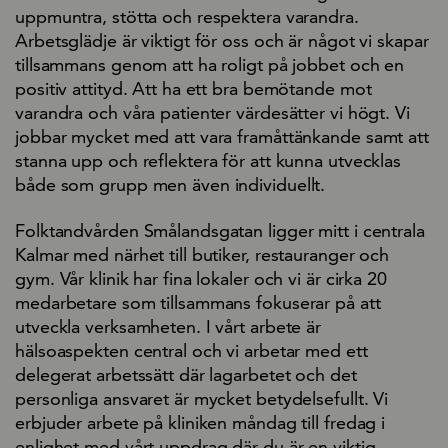
uppmuntra, stötta och respektera varandra.
Arbetsglädje är viktigt för oss och är något vi skapar
tillsammans genom att ha roligt på jobbet och en
positiv attityd. Att ha ett bra bemötande mot
varandra och våra patienter värdesätter vi högt. Vi
jobbar mycket med att vara framåttänkande samt att
stanna upp och reflektera för att kunna utvecklas
både som grupp men även individuellt.
Folktandvården Smålandsgatan ligger mitt i centrala
Kalmar med närhet till butiker, restauranger och
gym. Vår klinik har fina lokaler och vi är cirka 20
medarbetare som tillsammans fokuserar på att
utveckla verksamheten. I vårt arbete är
hälsoaspekten central och vi arbetar med ett
delegerat arbetssätt där lagarbetet och det
personliga ansvaret är mycket betydelsefullt. Vi
erbjuder arbete på kliniken måndag till fredag i
enlighet med vårt uppdrag där du är en viktig