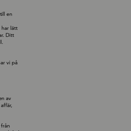
ill en
har lätt
r. Ditt
l.
ar vi på
en av
affär,
 från