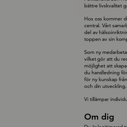
bättre livskvalitet
Hos oss kommer du
central. Vårt sama
del av hälsoinriktn
toppen av sin kom
Som ny medarbetare
vilket gör att du r
möjlighet att skap
du handledning för 
för ny kunskap från
och din utveckling.
Vi tillämpar indivi
Om dig
Du är legitimerad 