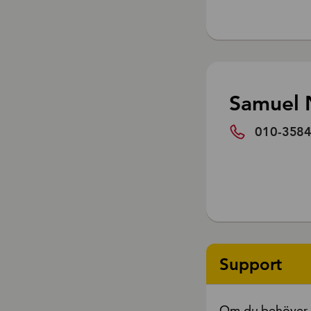
Samuel N
010-35846
Support
Om du behöver h