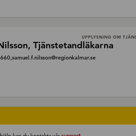
UPPLYSNING OM TJÄN
ilsson, Tjänstetandläkarna
60,samuel.f.nilsson@regionkalmar.se
jälp kan du kontakta vår
support.