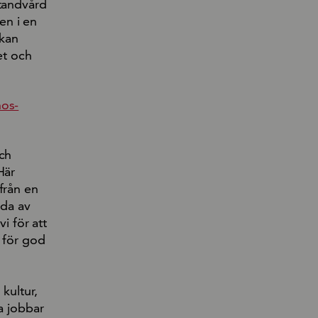
 tandvård
en i en
 kan
et och
hos-
och
Här
från en
dda av
 för att
r för god
kultur,
a jobbar