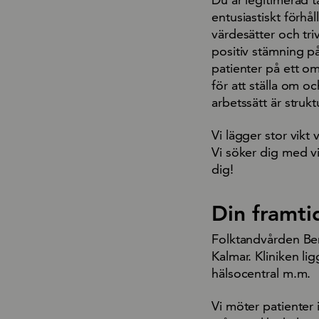
entusiastiskt förhå
värdesätter och tri
positiv stämning p
patienter på ett om
för att ställa om o
arbetssätt är strukt
Vi lägger stor vikt 
Vi söker dig med vi
dig!
Din framti
Folktandvården Ber
Kalmar. Kliniken li
hälsocentral m.m.
Vi möter patienter 