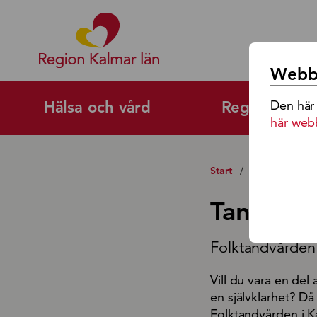
Region Kalmar Läns Logoty
Webbp
Den här
Hälsa och vård
Regional utv
här web
Start
/
Jobb och karr
Tandläka
Folktandvården
Vill du vara en del
en självklarhet? D
Folktandvården i Ka