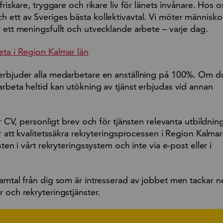
friskare, tryggare och rikare liv för länets invånare. Hos o
ett av Sveriges bästa kollektivavtal. Vi möter människor 
 ett meningsfullt och utvecklande arbete – varje dag.
eta i Region Kalmar län
erbjuder alla medarbetare en anställning på 100%. Om d
rbeta heltid kan utökning av tjänst erbjudas vid annan
gar CV, personligt brev och för tjänsten relevanta utbildnin
r att kvalitetssäkra rekryteringsprocessen i Region Kalmar l
sten i vårt rekryteringssystem och inte via e-post eller i
amtal från dig som är intresserad av jobbet men tackar nej
 och rekryteringstjänster.