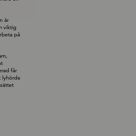
n är
 viktig
arbeta på
am,
mt
rad får
t lyhörda
sättet