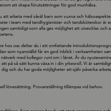
 genom att skapa förutsättningar för god munhälsa.
 att arbeta med såväl barn som vuxna och hälsoaspekte
rbete i team med tandhygienister och tandsköterskor är en
ingen samtidigt som alla ges möjlighet att utvecklas och 
petens.
 hos oss deltar du i ett omfattande introduktionsprogr
edan som nyanställd får en god inblick i verksamheten sa
a nätverk med kollegor runt om i länet. Är du nyutexamine
att på så sätt kunna växa in i din yrkesroll. Vi är samtidig
 dig och du har goda möjligheter att själv påverka arbets
duell lönesättning. Provanställning tillämpas vid behov.
tandläkare. Som person har du ett stort engagemang och