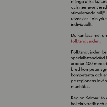
många olika kultur
och mer avancerade
stimulerande miljö
utvecklas i din yrk
individuellt.
Du kan läsa mer om
folktandvarden
.
Folktandvården bes
specialisttandvård
arbetar 400 medarb
bred kompetensgrun
kompetenta och eng
ge regionens invåna
munhälsa.
Region Kalmar län a
kollektivtrafik och