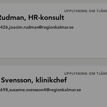
UPPLYSNING OM TJÄN
Rudman, HR-konsult
426,joacim.rudman@regionkalmar.se
UPPLYSNING OM TJÄN
Svensson, klinikchef
698,susanne.svensson4@regionkalmar.se