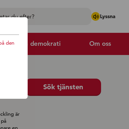
Lyssna
på den
Politik och demokrati
Om oss
Sök tjänsten
ckling är
 på
ånare en