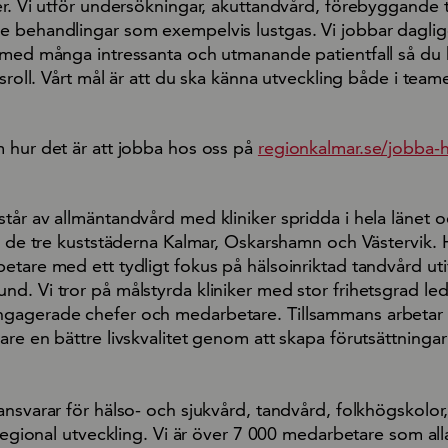
er. Vi utför undersökningar, akuttandvård, förebyggande
 behandlingar som exempelvis lustgas. Vi jobbar daglig
 med många intressanta och utmanande patientfall så du
esroll. Vårt mål är att du ska känna utveckling både i team
 hur det är att jobba hos oss på
regionkalmar.se/jobba-
tår av allmäntandvård med kliniker spridda i hela länet 
 i de tre kuststäderna Kalmar, Oskarshamn och Västervik. 
etare med ett tydligt fokus på hälsoinriktad tandvård uti
d. Vi tror på målstyrda kliniker med stor frihetsgrad le
agerade chefer och medarbetare. Tillsammans arbetar vi
re en bättre livskvalitet genom att skapa förutsättninga
nsvarar för hälso- och sjukvård, tandvård, folkhögskolor, 
 regional utveckling. Vi är över 7 000 medarbetare som all