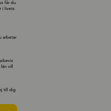
ss får du
i livets
u arbetar
gsbevis
än vill
 till dig