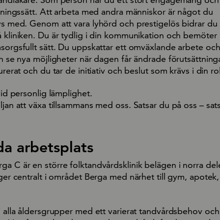
llningssätt. Att arbeta med andra människor är något du
vs med. Genom att vara lyhörd och prestigelös bidrar du t
å kliniken. Du är tydlig i din kommunikation och bemöter
sorgsfullt sätt. Du uppskattar ett omväxlande arbete och 
ch se nya möjligheter när dagen får ändrade förutsättninga
urerat och du tar de initiativ och beslut som krävs i din rol
vid personlig lämplighet.
ljan att växa tillsammans med oss. Satsar du på oss – sats
da arbetsplats
ga C är en större folktandvårdsklinik belägen i norra del
gger centralt i området Berga med närhet till gym, apotek, 
i alla åldersgrupper med ett varierat tandvårdsbehov och