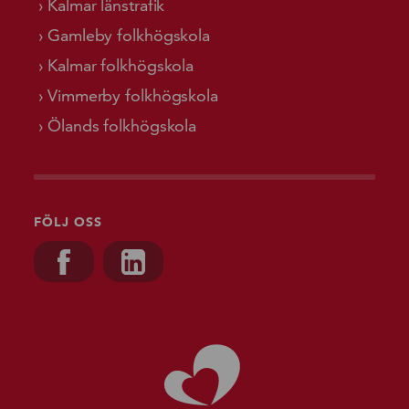
Kalmar länstrafik
Gamleby folkhögskola
Kalmar folkhögskola
Vimmerby folkhögskola
Ölands folkhögskola
FÖLJ OSS
Besök oss på, Facebook
Besök oss på, Linkedin
Gå till starts