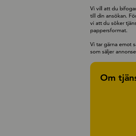
Vi vill att du bifo
till din ansökan. Fö
vi att du söker tjän
pappersformat.
Vi tar gärna emot s
som säljer annonser
Om tjän