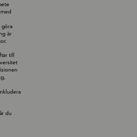
bete
t med
t göra
ng är
gor.
ar till
ersitet
Visionen
ng,
inkludera
år du