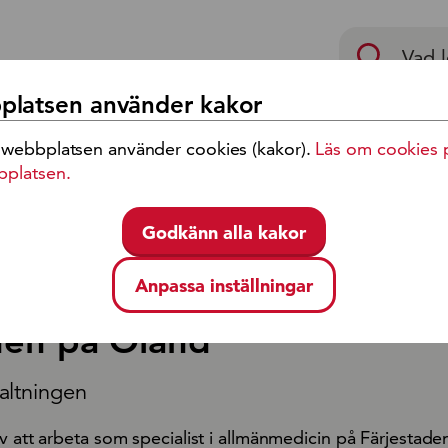
p
latsen använder kakor
 webbplatsen använder cookies (kakor).
Läs om cookies 
eckling
Jobb och karriär
bplatsen.
Godkänn alla kakor
iär
/
Sök lediga jobb
/
Specialist i allmänmedicin till Färjestaden 
Anpassa inställningar
t i allmänmedicin till
den på Öland
altningen
v att arbeta som specialist i allmänmedicin på Färjestade