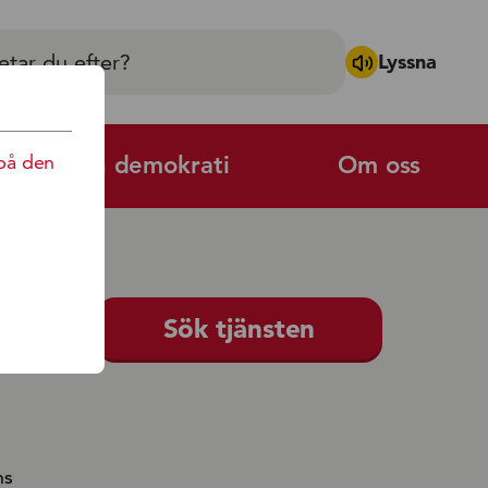
Lyssna
på den
Politik och demokrati
Om oss
på Öland
Sök tjänsten
ns