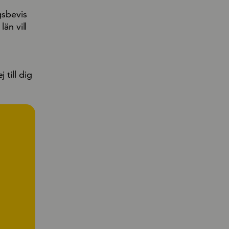
gsbevis
än vill
 till dig