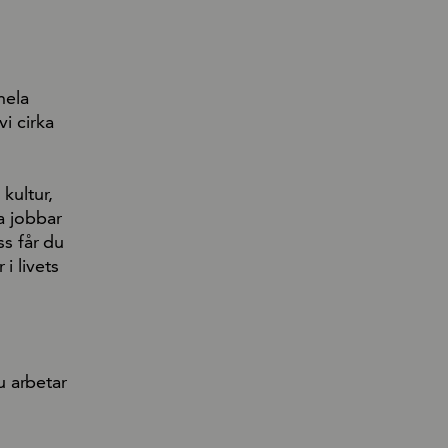
hela
vi cirka
kultur,
a jobbar
ss får du
i livets
u arbetar