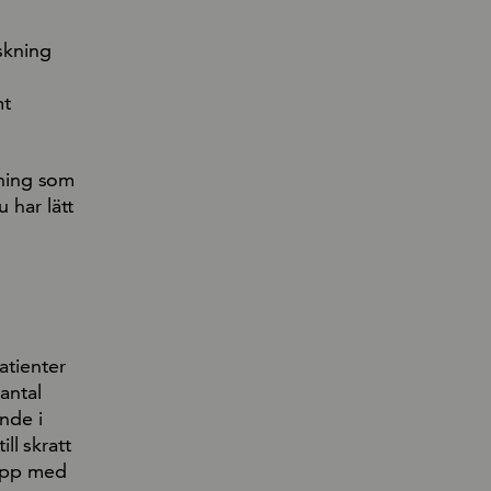
rskning
mt
sning som
 har lätt
atienter
antal
nde i
ll skratt
rupp med