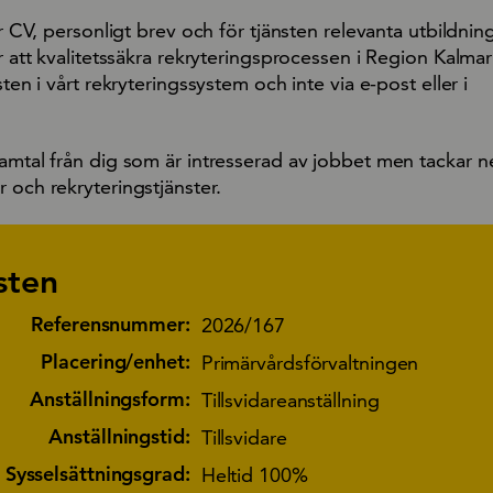
gar CV, personligt brev och för tjänsten relevanta utbildnin
r att kvalitetssäkra rekryteringsprocessen i Region Kalmar l
sten i vårt rekryteringssystem och inte via e-post eller i
amtal från dig som är intresserad av jobbet men tackar nej
 och rekryteringstjänster.
sten
Referensnummer:
2026/167
Placering/enhet:
Primärvårdsförvaltningen
Anställningsform:
Tillsvidareanställning
Anställningstid:
Tillsvidare
Sysselsättningsgrad:
Heltid 100%