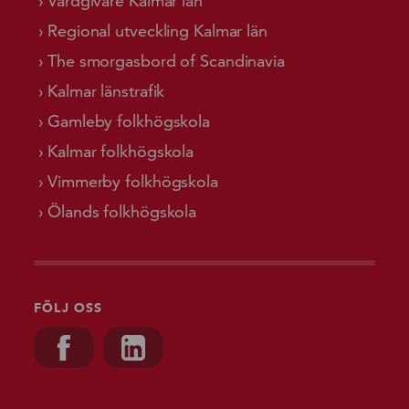
Vårdgivare Kalmar län
Regional utveckling Kalmar län
The smorgasbord of Scandinavia
Kalmar länstrafik
Gamleby folkhögskola
Kalmar folkhögskola
Vimmerby folkhögskola
Ölands folkhögskola
FÖLJ OSS
Besök oss på, Facebook
Besök oss på, Linkedin