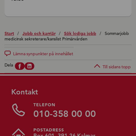
Start
/
Jobb och karriär
/
Sök lediga jobb
/
Sommarjobb
medicinsk sekreterare/kanslist Primärvården
Lämna synpunkter på innehållet
Dela
Till sidans topp
Kontakt
TELEFON
010-358 00 00
POSTADRESS
Box 601, 391 26 Kalmar