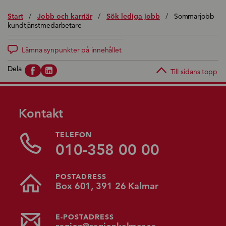
Start
/
Jobb och karriär
/
Sök lediga jobb
/
Sommarjobb
kundtjänstmedarbetare
Lämna synpunkter på innehållet
Dela
Till sidans topp
Kontakt
TELEFON
010-358 00 00
POSTADRESS
Box 601, 391 26 Kalmar
E-POSTADRESS