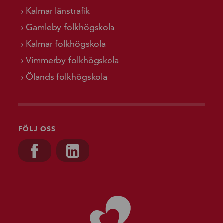
Kalmar länstrafik
Gamleby folkhögskola
Kalmar folkhögskola
Vimmerby folkhögskola
Ölands folkhögskola
FÖLJ OSS
Besök oss på, Facebook
Besök oss på, Linkedin
Gå till starts