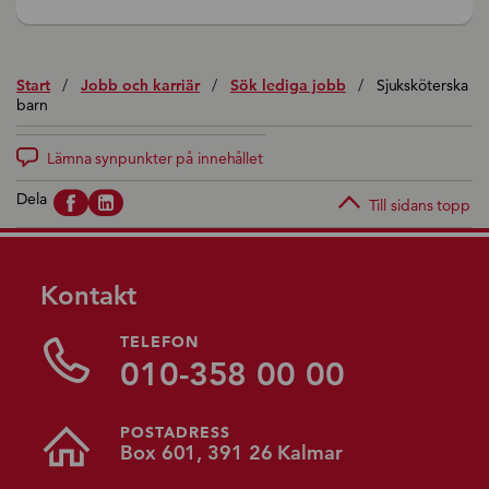
Start
/
Jobb och karriär
/
Sök lediga jobb
/
Sjuksköterska
barn
Lämna synpunkter på innehållet
Dela
Till sidans topp
Kontakt
TELEFON
010-358 00 00
POSTADRESS
Box 601, 391 26 Kalmar