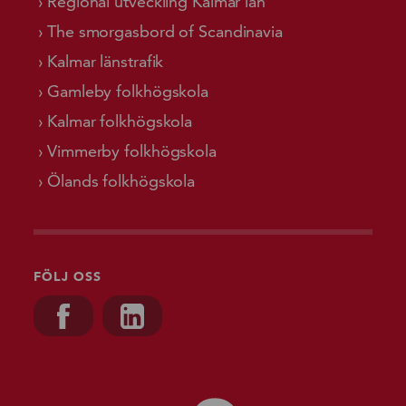
Regional utveckling Kalmar län
The smorgasbord of Scandinavia
Kalmar länstrafik
Gamleby folkhögskola
Kalmar folkhögskola
Vimmerby folkhögskola
Ölands folkhögskola
FÖLJ OSS
Besök oss på, Facebook
Besök oss på, Linkedin