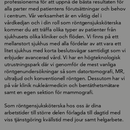
professionerna för att uppnå de bästa resultaten för
alla parter med patientens förutsättningar och behov
i centrum. Vår verksamhet är en viktig del i
vårdkedjan och i din roll som röntgensjuksköterska
kommer du att träffa olika typer av patienter från
sjukhusets olika kliniker och flöden. Vi finns på ett
mellanstort sjukhus med alla fördelar av att vara ett
litet sjukhus med korta beslutsvägar samtidigt som vi
erbjuder avancerad vård. Vi har en högteknologisk
utrustningspark där vi genomför de mest vanliga
röntgenundersökningar så som datortomografi, MR,
ultraljud och konventionell röntgen. Dessutom har vi
på vår klinik nukleärmedicin och bentäthetsmätare
samt en egen sektion för mammografi.
Som röntgensjuksköterska hos oss är dina
arbetstider till större delen förlagda till dagtid med
viss tjänstgöring kvällstid med jour samt helgarbete.