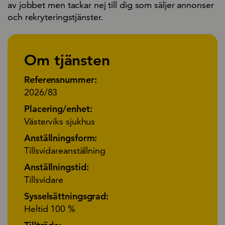
av jobbet men tackar nej till dig som säljer annonser
och rekryteringstjänster.
Om tjänsten
Referensnummer:
2026/83
Placering/enhet:
Västerviks sjukhus
Anställningsform:
Tillsvidareanställning
Anställningstid:
Tillsvidare
Sysselsättningsgrad:
Heltid 100 %