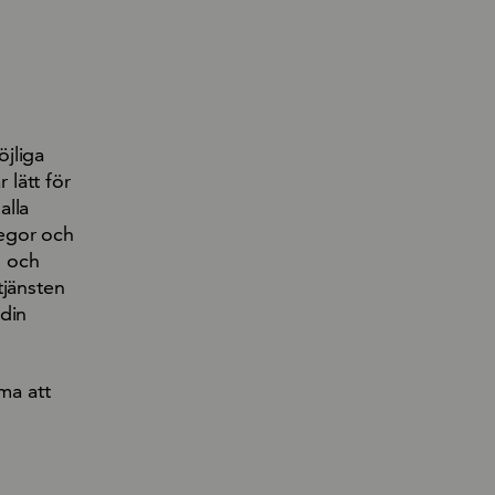
jliga
lätt för
alla
legor och
l och
tjänsten
 din
ma att