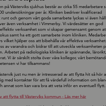
ken på Västerviks sjukhus består av cirka 55 medarbetare
0 undersökningar per år. Kliniken bedriver kvalificerad
runt och genom vårt goda samarbete lyckas vi även håll
river även verksamhet i Vimmerby. Vi värdesätter en god
 effektiv verksamhet som vi skapar gemensamt genom att
 fokus samt ha ett gott samarbete inom kliniken. Medarbe
s vilket hjälper oss att bibehålla vår effektiva verksamhet
oss av varandra och bidrar till att utveckla verksamheten 
en. Arbetet på radiologiska kliniken är spännande, lärorikt
erat. Vi är särskilt stolta över våra kollegor, vårt bemötan
tensen vi har tillsammans!
tervik just nu men är intresserad av att flytta hit så hör av
dig med kontakter för att få värdefull information om bla
h annat som kan vara bra att veta inför en eventuell flytt.
v att flytta till Västerviks kommun - Läs mer här