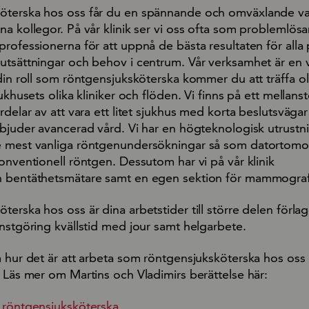
öterska hos oss får du en spännande och omväxlande v
a kollegor. På vår klinik ser vi oss ofta som problemlös
rofessionerna för att uppnå de bästa resultaten för alla 
utsättningar och behov i centrum. Vår verksamhet är en v
din roll som röntgensjuksköterska kommer du att träffa ol
ukhusets olika kliniker och flöden. Vi finns på ett mellanst
rdelar av att vara ett litet sjukhus med korta beslutsvägar
rbjuder avancerad vård. Vi har en högteknologisk utrustn
e mest vanliga röntgenundersökningar så som datortomog
onventionell röntgen. Dessutom har vi på vår klinik
h bentäthetsmätare samt en egen sektion för mammograf
erska hos oss är dina arbetstider till större delen förlagd
nstgöring kvällstid med jour samt helgarbete.
m hur det är att arbeta som röntgensjuksköterska hos oss
 Läs mer om Martins och Vladimirs berättelse här:
 röntgensjuksköterska