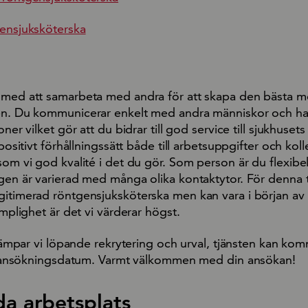
gensjuksköterska
 med att samarbeta med andra för att skapa den bästa mö
en. Du kommunicerar enkelt med andra människor och har 
ner vilket gör att du bidrar till god service till sjukhusets 
 positivt förhållningssätt både till arbetsuppgifter och kol
som vi god kvalité i det du gör. Som person är du flexibe
agen är varierad med många olika kontaktytor. För denna 
gitimerad röntgensjuksköterska men kan vara i början av
ämplighet är det vi värderar högst.
illämpar vi löpande rekrytering och urval, tjänsten kan kom
sta ansökningsdatum. Varmt välkommen med din ansökan!
da arbetsplats