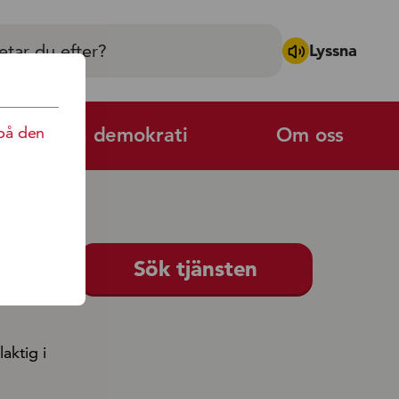
Lyssna
på den
Politik och demokrati
Om oss
Sök tjänsten
aktig i