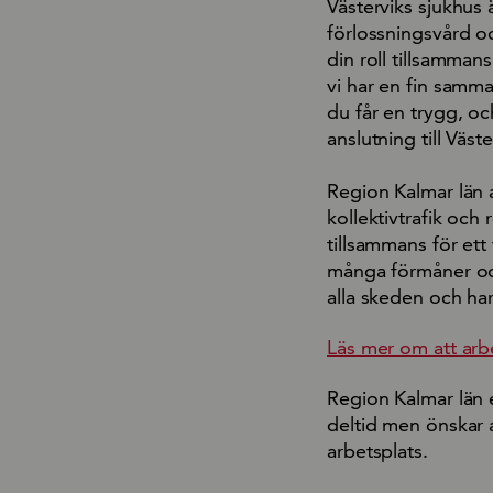
Västerviks sjukhus 
förlossningsvård oc
din roll tillsamma
vi har en fin samm
du får en trygg, och
anslutning till Väs
Region Kalmar län a
kollektivtrafik och
tillsammans för ett 
många förmåner och 
alla skeden och har
Läs mer om att arb
Region Kalmar län 
deltid men önskar a
arbetsplats.