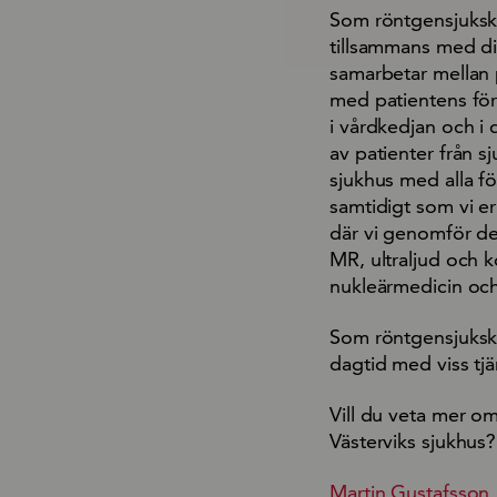
Som röntgensjuksk
tillsammans med din
samarbetar mellan p
med patientens för
i vårdkedjan och i 
av patienter från sj
sjukhus med alla fö
samtidigt som vi e
där vi genomför d
MR, ultraljud och k
nukleärmedicin oc
Som röntgensjuksköt
dagtid med viss tjä
Vill du veta mer o
Västerviks sjukhus?
Martin Gustafsson,