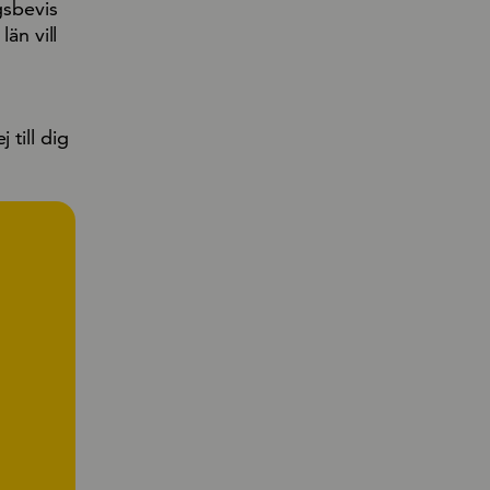
gsbevis
än vill
 till dig