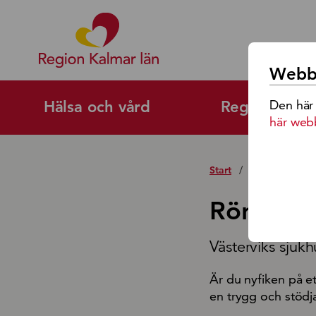
Region Kalmar Läns Logoty
Webbp
Den här
Hälsa och vård
Regional utv
här web
Start
/
Jobb och karr
Röntgens
Västerviks sjukh
Är du nyfiken på et
en trygg och stöd