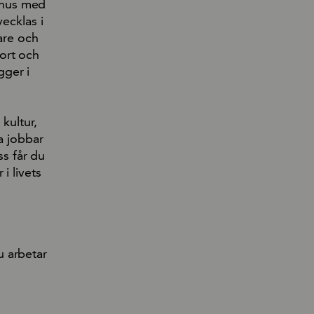
ukhus med
ecklas i
are och
ort och
gger i
kultur,
a jobbar
ss får du
i livets
u arbetar