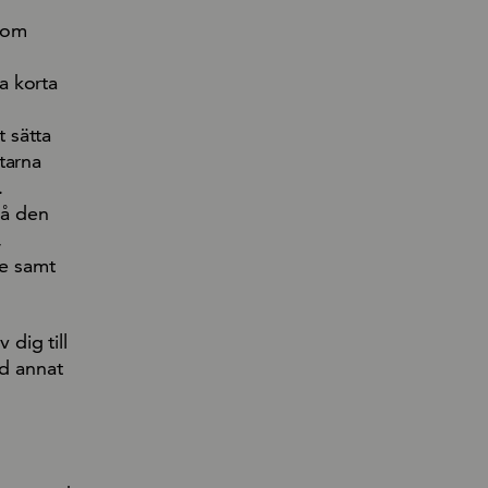
 som
a korta
 sätta
tarna
.
på den
,
de samt
 dig till
nd annat