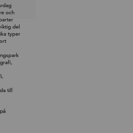
ardag
are och
parter
iktig del
ika typer
ort
ingspark
rafi,
i.
a till
 på