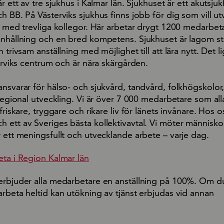
är ett av tre sjukhus i Kalmar län. Sjukhuset är ett akutsj
h BB. På Västerviks sjukhus finns jobb för dig som vill utv
ns med trevliga kollegor. Här arbetar drygt 1200 medarbet
anhållning och en bred kompetens. Sjukhuset är lagom st
 trivsam anställning med möjlighet till att lära nytt. Det li
terviks centrum och är nära skärgården.
nsvarar för hälso- och sjukvård, tandvård, folkhögskolor, 
 regional utveckling. Vi är över 7 000 medarbetare som all
friskare, tryggare och rikare liv för länets invånare. Hos o
ett av Sveriges bästa kollektivavtal. Vi möter människor 
 ett meningsfullt och utvecklande arbete – varje dag.
eta i Region Kalmar län
erbjuder alla medarbetare en anställning på 100%. Om d
rbeta heltid kan utökning av tjänst erbjudas vid annan