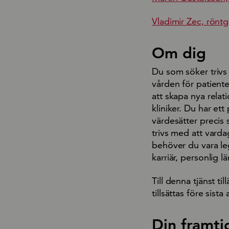
Vladimir Zec, rönt
Om dig
Du som söker trivs
vården för patient
att skapa nya relatio
kliniker. Du har ett
värdesätter precis 
trivs med att vard
behöver du vara le
karriär, personlig l
Till denna tjänst t
tillsättas före si
Din framti