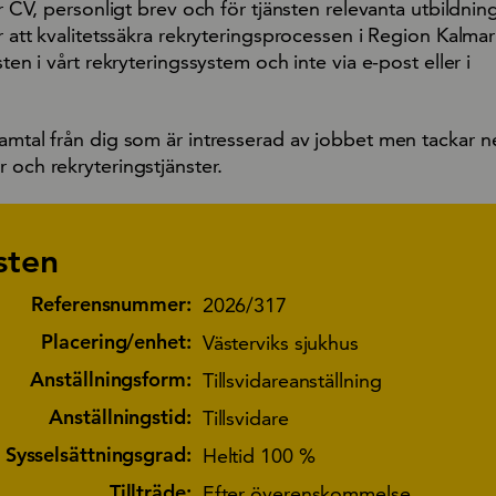
gar CV, personligt brev och för tjänsten relevanta utbildnin
r att kvalitetssäkra rekryteringsprocessen i Region Kalmar l
sten i vårt rekryteringssystem och inte via e-post eller i
amtal från dig som är intresserad av jobbet men tackar nej
 och rekryteringstjänster.
sten
Referensnummer:
2026/317
Placering/enhet:
Västerviks sjukhus
Anställningsform:
Tillsvidareanställning
Anställningstid:
Tillsvidare
Sysselsättningsgrad:
Heltid 100 %
Tillträde:
Efter överenskommelse