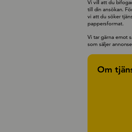
Vi vill att du bifo
till din ansökan. Fö
vi att du söker tjän
pappersformat.
Vi tar gärna emot s
som säljer annonser
Om tjän