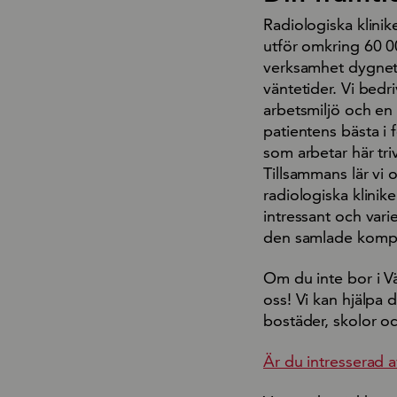
Radiologiska klini
utför omkring 60 00
verksamhet dygnet 
väntetider. Vi bed
arbetsmiljö och en
patientens bästa i
som arbetar här triv
Tillsammans lär vi 
radiologiska klinik
intressant och vari
den samlade kompe
Om du inte bor i Väs
oss! Vi kan hjälpa 
bostäder, skolor oc
Är du intresserad a