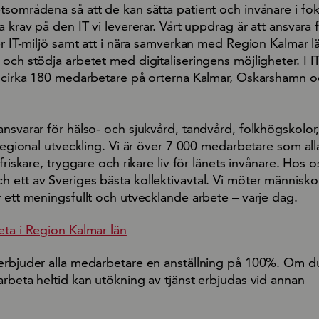
tsområdena så att de kan sätta patient och invånare i fo
a krav på den IT vi levererar. Vårt uppdrag är att ansvara 
er IT-miljö samt att i nära samverkan med Region Kalmar lä
och stödja arbetet med digitaliseringens möjligheter. I IT
s cirka 180 medarbetare på orterna Kalmar, Oskarshamn 
nsvarar för hälso- och sjukvård, tandvård, folkhögskolor, 
 regional utveckling. Vi är över 7 000 medarbetare som all
friskare, tryggare och rikare liv för länets invånare. Hos o
ett av Sveriges bästa kollektivavtal. Vi möter människor 
 ett meningsfullt och utvecklande arbete – varje dag.
eta i Region Kalmar län
erbjuder alla medarbetare en anställning på 100%. Om d
rbeta heltid kan utökning av tjänst erbjudas vid annan