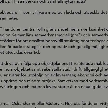
 roll där IT, samverkan och samhällsnytta möts?
ektledare IT som vill vara med och leda och utveckla det 
ksamheter.
 har du en central roll i gränslandet mellan verksamhet o
Region Kalmar läns samverkansmodell (pm3) och samverka
rädare för att omsätta behov till struktur, prioriteringar 
en är både strategisk och operativ och ger dig möjlighet
et utvecklas över tid.
tt driva och följa upp objektplanens IT-relaterade mål, l
r inom objektet samt säkerställa stabil drift, tillgänglighe
Du ansvarar för uppföljning av leveranser, ekonomi och av
er, uppdrag och mindre projekt. Samverkan med verksamh
rvaltningen och externa leverantörer är en naturlig del av
almar, Oskarshamn eller Västervik. Hos oss får du en viktig