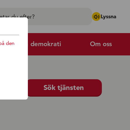
Lyssna
på den
Politik och demokrati
Om oss
Sök tjänsten