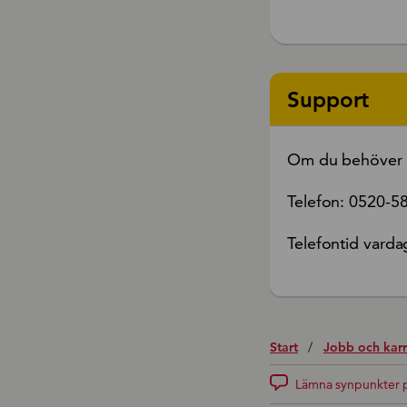
Support
Om du behöver h
Telefon: 0520-5
Telefontid varda
Start
/
Jobb och karr
Lämna synpunkter p