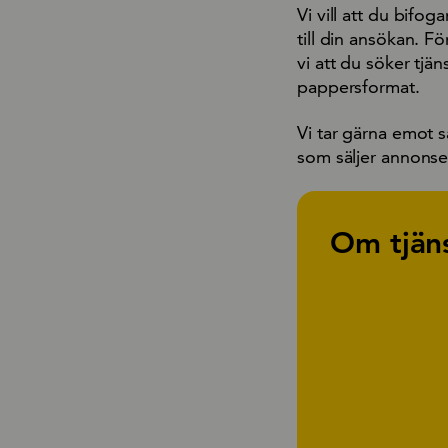
Vi vill att du bifo
till din ansökan. Fö
vi att du söker tjän
pappersformat.
Vi tar gärna emot s
som säljer annonser
Om tjän