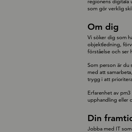
regionens digitala 
som gör verklig ski
Om dig
Vi söker dig som h
objektledning, förv
förståelse och ser 
Som person är du s
med att samarbeta, 
trygg i att priorit
Erfarenhet av pm3 
upphandling eller o
Din framti
Jobba med IT som gö