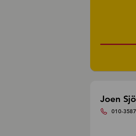
Joen Sj
010-358