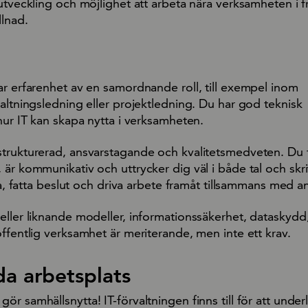
utveckling och möjlighet att arbeta nära verksamheten i f
llnad.
ar erfarenhet av en samordnande roll, till exempel inom
altningsledning eller projektledning. Du har god teknisk
hur IT kan skapa nytta i verksamheten.
trukturerad, ansvarstagande och kvalitetsmedveten. Du t
är kommunikativ och uttrycker dig väl i både tal och skri
era, fatta beslut och driva arbete framåt tillsammans med a
eller liknande modeller, informationssäkerhet, dataskydd
ffentlig verksamhet är meriterande, men inte ett krav.
da arbetsplats
r samhällsnytta! IT-förvaltningen finns till för att underl