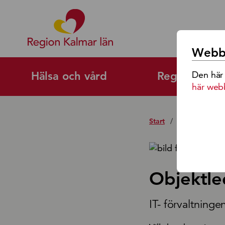
Region Kalmar Läns Logoty
Webbp
Den här
Hälsa och vård
Regional utv
här web
Start
/
Jobb och karr
Objektle
IT- förvaltninge