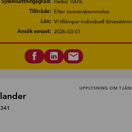
Sysselsättningsgrad:
Heltid 100%
Tillträde:
Efter överenskommelse
Lön:
Vi tillämpar individuell lönesättni
Ansök senast:
2026-03-01
UPPLYSNING OM TJÄN
ölander
7341