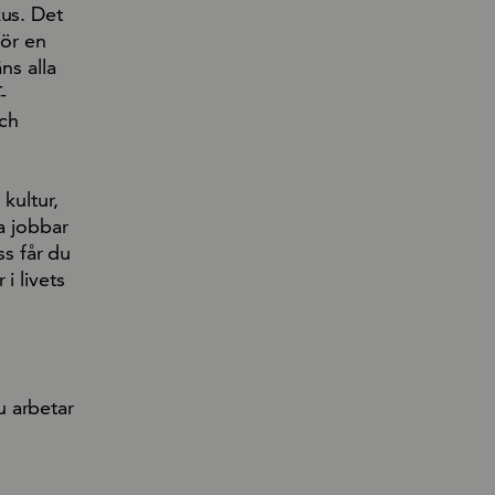
kus. Det
för en
ns alla
-
och
kultur,
a jobbar
ss får du
i livets
u arbetar