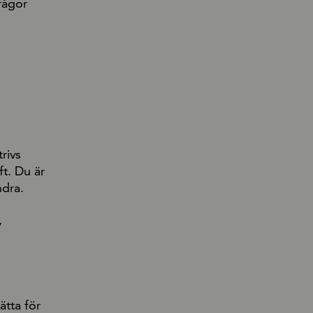
rågor
rivs
ft. Du är
ndra.
,
ätta för