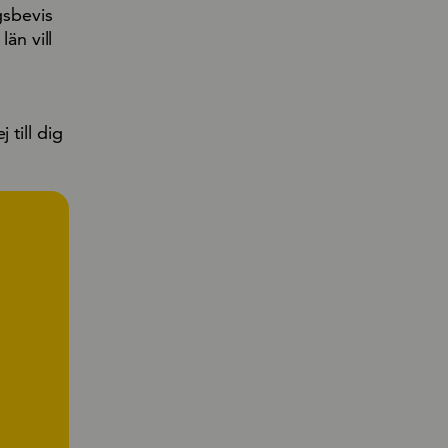
gsbevis
än vill
 till dig