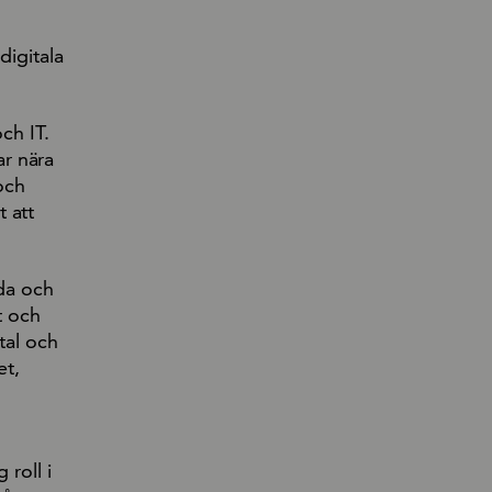
digitala
ch IT.
r nära
och
 att
eda och
t och
tal och
et,
 roll i