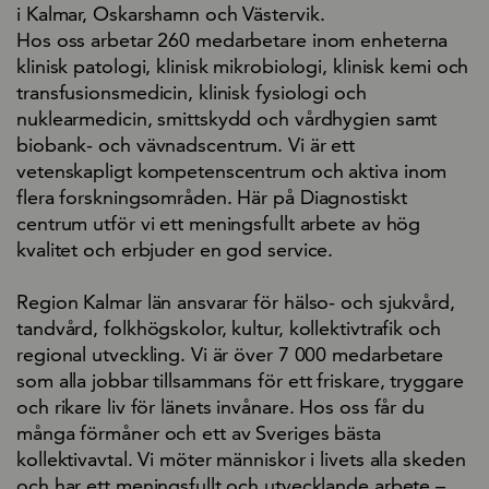
i Kalmar, Oskarshamn och Västervik.
Hos oss arbetar 260 medarbetare inom enheterna
klinisk patologi, klinisk mikrobiologi, klinisk kemi och
transfusionsmedicin, klinisk fysiologi och
nuklearmedicin, smittskydd och vårdhygien samt
biobank- och vävnadscentrum. Vi är ett
vetenskapligt kompetenscentrum och aktiva inom
flera forskningsområden. Här på Diagnostiskt
centrum utför vi ett meningsfullt arbete av hög
kvalitet och erbjuder en god service.
Region Kalmar län ansvarar för hälso- och sjukvård,
tandvård, folkhögskolor, kultur, kollektivtrafik och
regional utveckling. Vi är över 7 000 medarbetare
som alla jobbar tillsammans för ett friskare, tryggare
och rikare liv för länets invånare. Hos oss får du
många förmåner och ett av Sveriges bästa
kollektivavtal. Vi möter människor i livets alla skeden
och har ett meningsfullt och utvecklande arbete –