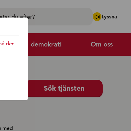
Lyssna
på den
Politik och demokrati
Om oss
kola
Sök tjänsten
ag med