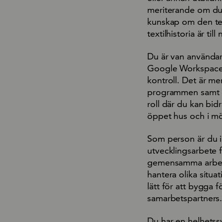
meriterande om du h
kunskap om den tex
textilhistoria är till
Du är van användar
Google Workspace, 
kontroll. Det är m
programmen samt gen
roll där du kan bid
öppet hus och i m
Som person är du in
utvecklingsarbete 
gemensamma arbete. 
hantera olika situa
lätt för att bygga 
samarbetspartners
Du har en helhetss