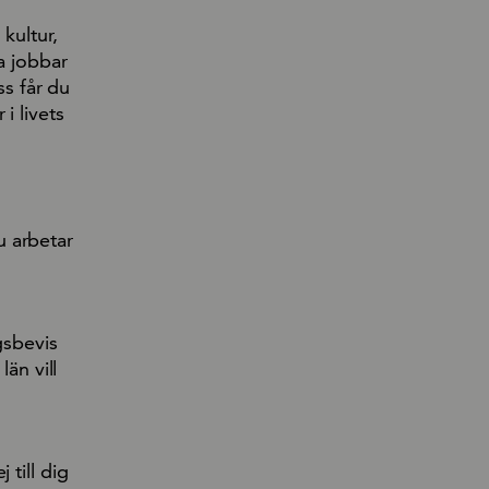
kultur,
a jobbar
ss får du
i livets
u arbetar
gsbevis
än vill
 till dig