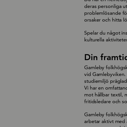
deras personliga 
problemlösande för
orsaker och hitta 
Spelar du något in
kulturella aktivitete
Din framti
Gamleby folkhögsko
vid Gamlebyviken. H
studiemiljö präglad
Vi har en omfattan
mot hållbar textil,
fritidsledare och 
Gamleby folkhögskol
arbetar aktivt med