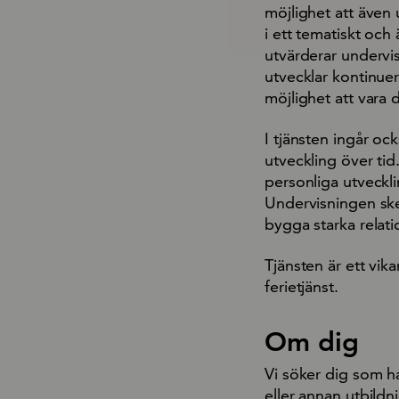
möjlighet att även 
i ett tematiskt oc
utvärderar undervi
utvecklar kontinue
möjlighet att vara 
I tjänsten ingår oc
utveckling över tid
personliga utveckli
Undervisningen sker
bygga starka relat
Tjänsten är ett vi
ferietjänst.
Om dig
Vi söker dig som 
eller annan utbild