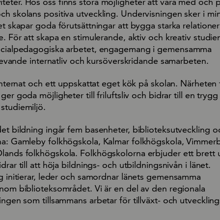
eter. Hos oss finns stora möjligheter att vara med och 
ch skolans positiva utveckling. Undervisningen sker i mi
et skapar goda förutsättningar att bygga starka relatione
e. För att skapa en stimulerande, aktiv och kreativ studie
socialpedagogiska arbetet, engagemang i gemensamma
t levande internatliv och kursöverskridande samarbeten.
 internat och ett uppskattat eget kök på skolan. Närheten t
er goda möjligheter till friluftsliv och bidrar till en tryg
studiemiljö.
det bildning ingår fem basenheter, biblioteksutveckling 
na: Gamleby folkhögskola, Kalmar folkhögskola, Vimmer
lands folkhögskola. Folkhögskolorna erbjuder ett brett 
rar till att höja bildnings- och utbildningsnivån i länet.
ng initierar, leder och samordnar länets gemensamma
inom biblioteksområdet. Vi är en del av den regionala
ingen som tillsammans arbetar för tillväxt- och utveckling