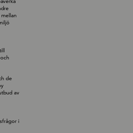
påverka
ndre
r mellan
miljö
ill
g och
och de
by
utbud av
sfrågor i