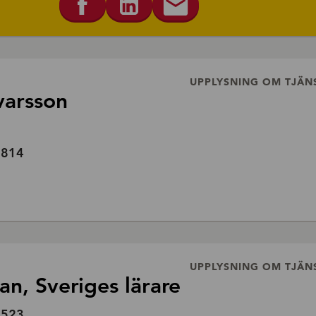
UPPLYSNING OM TJÄN
varsson
5814
UPPLYSNING OM TJÄN
n, Sveriges lärare
2523