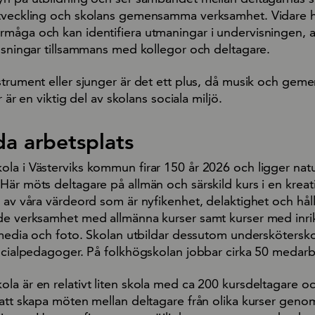
utveckling och skolans gemensamma verksamhet. Vidare 
måga och kan identifiera utmaningar i undervisningen, a
lösningar tillsammans med kollegor och deltagare.
strument eller sjunger är det ett plus, då musik och ge
r är en viktig del av skolans sociala miljö.
da arbetsplats
la i Västerviks kommun firar 150 år 2026 och ligger nat
är möts deltagare på allmän och särskild kurs i en kreat
 av våra värdeord som är nyfikenhet, delaktighet och hål
de verksamhet med allmänna kurser samt kurser med inri
 media och foto. Skolan utbildar dessutom underskötersko
socialpedagoger. På folkhögskolan jobbar cirka 50 medarb
a är en relativt liten skola med ca 200 kursdeltagare oc
 att skapa möten mellan deltagare från olika kurser geno