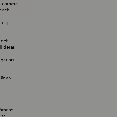
du arbeta
r och
i
 dig
r och
ll deras
gar att
 är en
sömnad,
 är