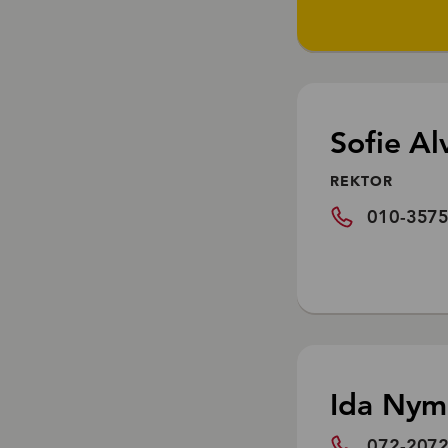
Sofie Al
REKTOR
010-357
Ida Nyma
072-207