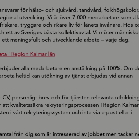
nsvarar för hälso- och sjukvård, tandvård, folkhögskolor, 
 regional utveckling. Vi är över 7 000 medarbetare som all
friskare, tryggare och rikare liv för länets invånare. Hos o
ett av Sveriges bästa kollektivavtal. Vi möter människor 
 ett meningsfullt och utvecklande arbete – varje dag.
eta i Region Kalmar län
erbjuder alla medarbetare en anställning på 100%. Om d
rbeta heltid kan utökning av tjänst erbjudas vid annan
gar CV, personligt brev och för tjänsten relevanta utbildnin
r att kvalitetssäkra rekryteringsprocessen i Region Kalmar l
sten i vårt rekryteringssystem och inte via e-post eller i
amtal från dig som är intresserad av jobbet men tackar nej