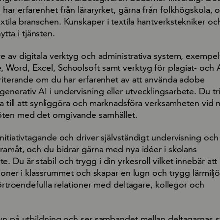
ar erfarenhet från läraryrket, gärna från folkhögskola, 
tila branschen. Kunskaper i textila hantverkstekniker oc
 nytta i tjänsten.
e av digitala verktyg och administrativa system, exempel
Word, Excel, Schoolsoft samt verktyg för plagiat- och 
eriterande om du har erfarenhet av att använda adobe
erativ AI i undervisning eller utvecklingsarbete. Du tri
ra till att synliggöra och marknadsföra verksamheten vid 
öten med det omgivande samhället.
itiativtagande och driver självständigt undervisning och
framåt, och du bidrar gärna med nya idéer i skolans
Du är stabil och trygg i din yrkesroll vilket innebär att
tioner i klassrummet och skapar en lugn och trygg lärmilj
förtroendefulla relationer med deltagare, kollegor och
.
yn på utbildning och ser sambandet mellan deltagarnas st