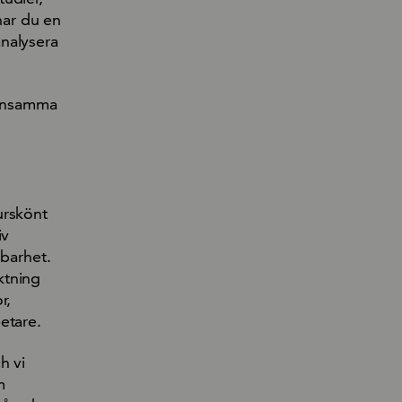
har du en
nalysera
mensamma
urskönt
iv
lbarhet.
ktning
r,
etare.
h vi
m