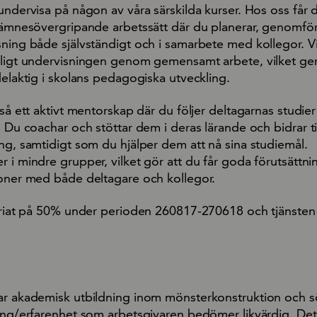
undervisa på någon av våra särskilda kurser. Hos oss får 
h ämnesövergripande arbetssätt där du planerar, genomfö
sning både självständigt och i samarbete med kollegor. V
rligt undervisningen genom gemensamt arbete, vilket ger
delaktig i skolans pedagogiska utveckling.
kså ett aktivt mentorskap där du följer deltagarnas studie
. Du coachar och stöttar dem i deras lärande och bidrar ti
ng, samtidigt som du hjälper dem att nå sina studiemål.
 i mindre grupper, vilket gör att du får goda förutsättnin
ioner med både deltagare och kollegor.
kariat på 50% under perioden 260817-270618 och tjänsten
har akademisk utbildning inom mönsterkonstruktion och 
ning/erfarenhet som arbetsgivaren bedömer likvärdig. Det