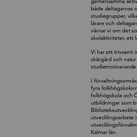
gemensamma aktivit
både deltagarnas o
studiegrupper, vilk
lärare och deltagar
värnar vi om det 
skolaktiviteter, et
Vi har ett trivsamt
skärgård och natur g
studiemotiverande 
I förvaltningsområ
fyra folkhögskolor
folkhögskola och Ö
utbildningar som bid
Biblioteksutveckli
utvecklingsarbete 
utvecklingsförvaltn
Kalmar län.