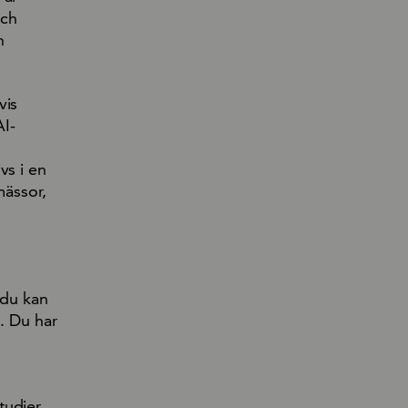
och
h
vis
AI-
vs i en
mässor,
 du kan
ö. Du har
udier,