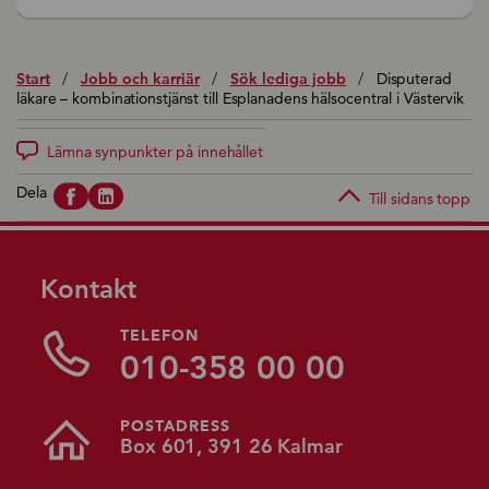
Start
/
Jobb och karriär
/
Sök lediga jobb
/
Disputerad
läkare – kombinationstjänst till Esplanadens hälsocentral i Västervik
Lämna synpunkter på innehållet
Dela
Till sidans topp
Kontakt
TELEFON
010-358 00 00
POSTADRESS
Box 601, 391 26 Kalmar