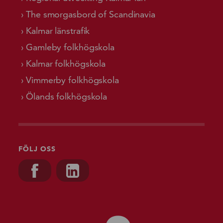
The smorgasbord of Scandinavia
Kalmar länstrafik
Gamleby folkhögskola
Kalmar folkhögskola
Vimmerby folkhögskola
Ölands folkhögskola
FÖLJ OSS
Besök oss på, Facebook
Besök oss på, Linkedin
Gå till starts