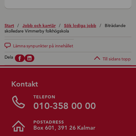
Start
/
Jobb och karriär
/
Sök lediga jobb
/
Biträdande
skolledare Vimmerby folkhögskola
Lämna synpunkter på innehållet
Dela
Till sidans topp
Kontakt
TELEFON
010-358 00 00
POSTADRESS
Box 601, 391 26 Kalmar