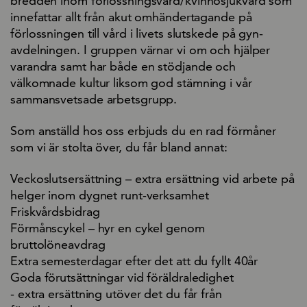
bredden inom förlossningsvård/kvinnosjukvård som
innefattar allt från akut omhändertagande på
förlossningen till vård i livets slutskede på gyn-
avdelningen. I gruppen värnar vi om och hjälper
varandra samt har både en stödjande och
välkomnade kultur liksom god stämning i vår
sammansvetsade arbetsgrupp.
Som anställd hos oss erbjuds du en rad förmåner
som vi är stolta över, du får bland annat:
Veckoslutsersättning – extra ersättning vid arbete på
helger inom dygnet runt-verksamhet
Friskvårdsbidrag
Förmånscykel – hyr en cykel genom
bruttolöneavdrag
Extra semesterdagar efter det att du fyllt 40år
Goda förutsättningar vid föräldraledighet
- extra ersättning utöver det du får från