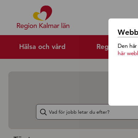
Region Kalmar Läns Logoty
Webbp
Den här
Hälsa och vård
Regional utv
här web