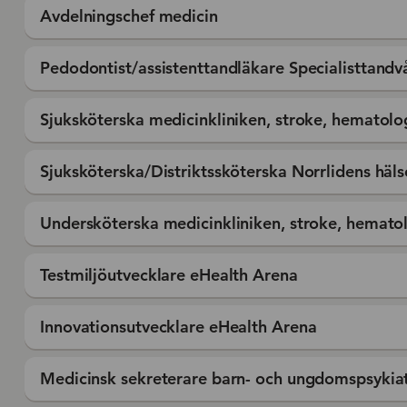
Avdelningschef medicin
Pedodontist/assistenttandläkare Specialisttandv
Sjuksköterska medicinkliniken, stroke, hematolo
Sjuksköterska/Distriktssköterska Norrlidens häls
Undersköterska medicinkliniken, stroke, hemato
Testmiljöutvecklare eHealth Arena
Innovationsutvecklare eHealth Arena
Medicinsk sekreterare barn- och ungdomspsykiat