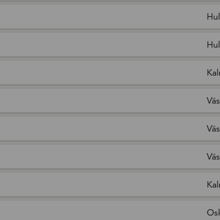
Hul
Hul
Kal
Väs
Väs
Väs
Kal
Os