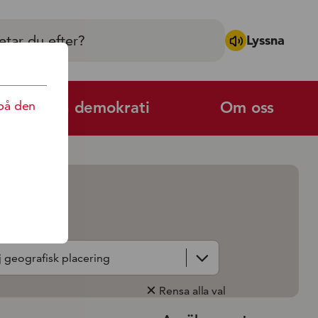
Lyssna
på den
Politik och demokrati
Om oss
Rensa alla val