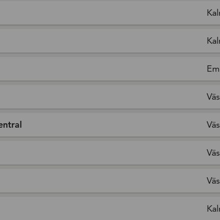
Kal
Kal
Em
Väs
entral
Väs
Väs
Väs
Kal