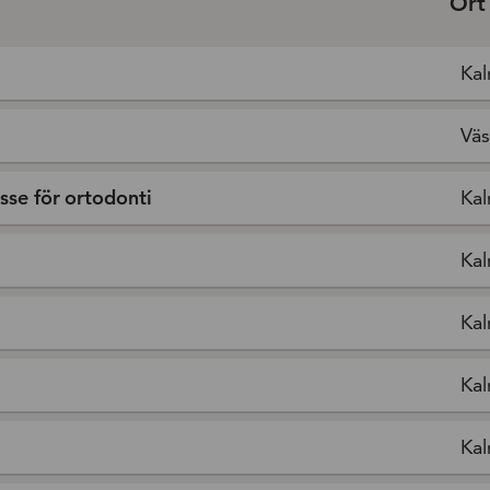
Ort
Kal
Väs
sse för ortodonti
Kal
Kal
Kal
Kal
Kal