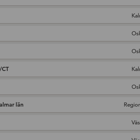
Kal
Os
Os
T/CT
Kal
Os
Kalmar län
Region
Väs