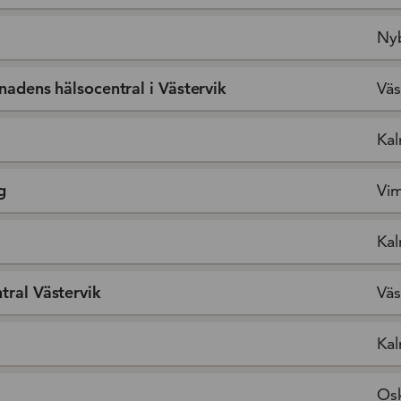
Ny
nadens hälsocentral i Västervik
Väs
Kal
g
Vi
Kal
tral Västervik
Väs
Kal
Os